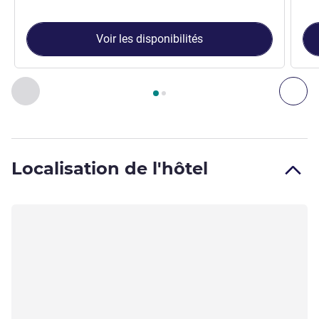
Voir les disponibilités
Page
1
sur
2
, Chambre 1 : Chambre standard avec 1 lit doubl
Précédent - Chambre
Sui
Localisation de l'hôtel