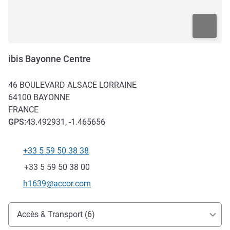
ibis Bayonne Centre
46 BOULEVARD ALSACE LORRAINE
64100
BAYONNE
FRANCE
GPS
:
43.492931, -1.465656
+33 5 59 50 38 38
Téléphone
Fax
+33 5 59 50 38 00
Email de contact
h1639@accor.com
Accès et transports
Accès & Transport (6)