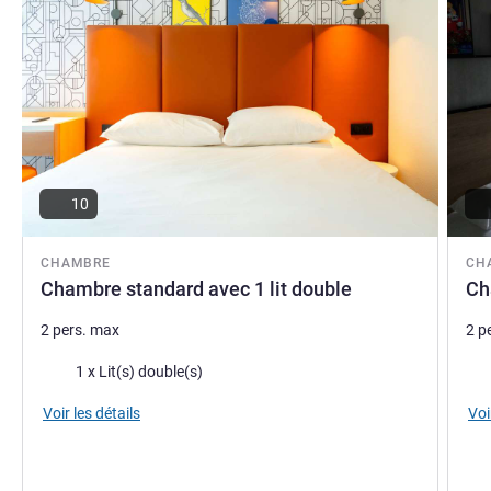
10
CHAMBRE
CH
Chambre standard avec 1 lit double
Ch
2 pers. max
2 p
Literie
Lite
1 x Lit(s) double(s)
Voir les détails
Voi