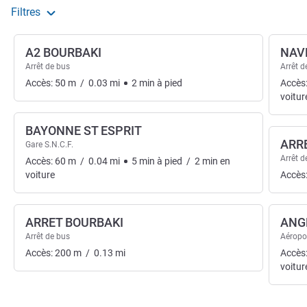
Filtres
A2 BOURBAKI
NAV
Arrêt de bus
Arrêt d
Accès:
50
m
/
0.03
mi
2
min
à pied
Accès
voitur
BAYONNE ST ESPRIT
ARRE
Gare S.N.C.F.
Arrêt d
Accès:
60
m
/
0.04
mi
5
min
à pied
/
2
min
en
voiture
Accès
ARRET BOURBAKI
ANG
Arrêt de bus
Aéropo
Accès:
200
m
/
0.13
mi
Accès
voitur