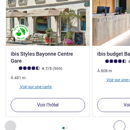
ibis Styles Bayonne Centre
ibis budget 
3 étoiles
Gare
Note Avis clients
4
Note Avis clients (Note ALL)
avis
4.7/5
(969
)
À
808
m
À
481
m
Voir sur une 
Voir sur une carte
Voir l'hôtel
Voi
Page
1
sur
2
, Nos autres établissements à proximité 1 :, Nos 
Précédent - Nos autres établissements à proximité
Sui