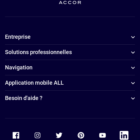
adaptés aux
familles à
Bayonne
Entreprise
Solutions professionnelles
Navigation
Application mobile ALL
Besoin d'aide ?
Accor Facebook
Accor Instagram
Accor Twitter
Accor Pinterest
Accor Youtube
Accor Li