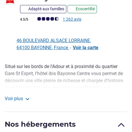
Adapté aux familles
Ecocertifié
Note Avis clients (Note ALL)
1 262 avis
4.5/5
46 BOULEVARD ALSACE LORRAINE,
64100 BAYONNE, France
-
Voir la carte
Situé sur les bords de l'Adour et à proximité du quartier
Description
Gare St Esprit, l'hôtel ibis Bayonne Centre vous permet de
découvrir une ville pleine de richesse et chargée d'histoire.
Au gré de vos balades, appréciez sa cathédrale, ses
remparts et ses fameuses arènes. Notre hôtel entièrement
Voir plus
rénové est équipé de la nouvelle literie Sweet Bed by ibis
ibis Bayonne Centre
afin de vous garantir un confort absolu. De plus il dispose
d'une terrasse paysagée sur laquelle vous pouvez y
Nos hébergements
déguster nos cocktails.