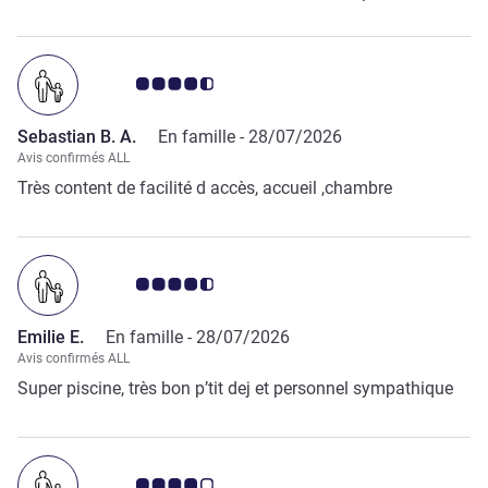
extérieure est le bien venue apres 10 heures de route. On ne
regrette absolument pas la réservation. Ps: le prix de la
chambre pour 1 nuit reste tout de meme légèrement
Note Avis clients 4.5/5
excessif.
Sebastian B. A.
En famille -
28/07/2026
Avis confirmés ALL
Très content de facilité d accès, accueil ,chambre
Note Avis clients 4.5/5
Emilie E.
En famille -
28/07/2026
Avis confirmés ALL
Super piscine, très bon p’tit dej et personnel sympathique
Note Avis clients 4.0/5