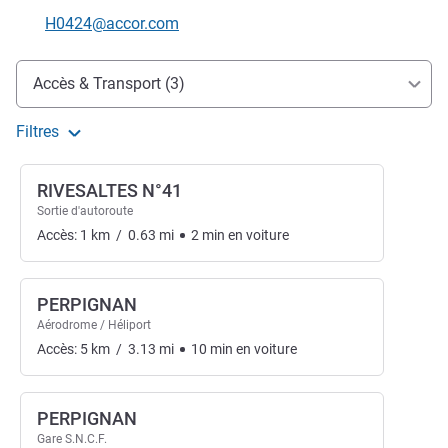
Email de contact
H0424@accor.com
Accès et transports
Accès & Transport (3)
Filtres
RIVESALTES N°41
Sortie d'autoroute
Accès:
1
km
/
0.63
mi
2
min
en voiture
PERPIGNAN
Aérodrome / Héliport
Accès:
5
km
/
3.13
mi
10
min
en voiture
PERPIGNAN
Gare S.N.C.F.