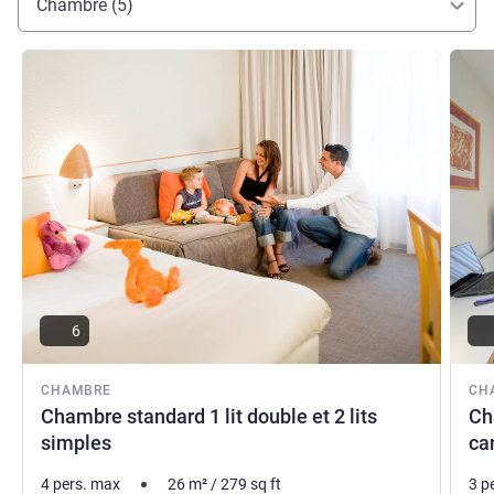
Chambre (5)
Isabelle LLECH, Direction de l'hôtel
Voir les détails
Voir le
6
CHAMBRE
CH
Chambre standard 1 lit double et 2 lits
Ch
simples
ca
4 pers. max
26
m²
/
279
sq ft
3 p