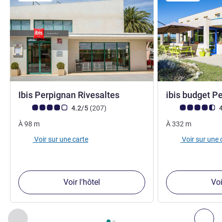
3 étoiles
Ibis Perpignan Rivesaltes
ibis budget P
Note Avis clients (Note ALL)
avis
Note Avis clients
4.2/5
(207
)
4
À
98
m
À
332
m
Voir sur une carte
Voir sur une 
Voir l'hôtel
Voi
Page
1
sur
2
, Nos autres établissements à proximité 1 :, Nos 
Précédent - Nos autres établissements à proximité
Sui