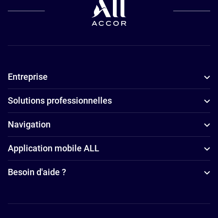
Perpignan
Hôtels
adaptés aux
familles à
Perpignan
Entreprise
Hôtels avec
parking à
Solutions professionnelles
Perpignan
Hôtels avec
Navigation
piscine à
Application mobile ALL
Perpignan
Hôtels
Besoin d'aide ?
4 étoiles à
Perpignan