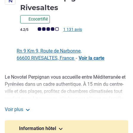
4 étoiles
Rivesaltes
Ecocertifié
Note Avis clients (Note ALL)
1 131 avis
4.2/5
Rn 9 Km 9, Route de Narbonne,
66600 RIVESALTES, France
-
Voir la carte
Le Novotel Perpignan vous accueille entre Méditerranée et
Description
Pyrénées dans un cadre authentique. À 15 min du centre-
ville et des plages, profitez de chambres climatisées tout
confort pour 4 personnes, idéales pour séjours en famille
ou professionnels. Découvrez également notre restaurant
Voir plus
et ses spécialités catalanes, pour une expérience
Novotel Perpignan Rivesaltes
gourmande au cœur du sud de la France.
Information hôtel
Découvrez Perpignan, ville de Dali et centre du monde, et