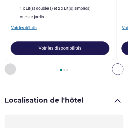
Literie
Lite
1 x Lit(s) double(s) et 2 x Lit(s) simple(s)
Vues :
Vue
Vue sur jardin
Voir les détails
Voi
Voir les disponibilités
Page
1
sur
3
, Chambre 1 : Chambre standard 1 lit double et 2 
Précédent - Chambre
Sui
Localisation de l'hôtel