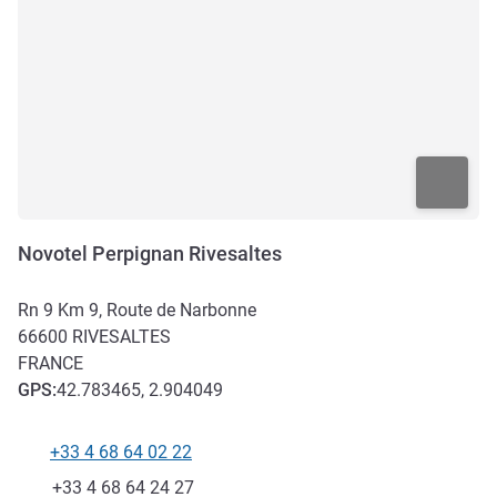
Novotel Perpignan Rivesaltes
Rn 9 Km 9, Route de Narbonne
66600
RIVESALTES
FRANCE
GPS
:
42.783465, 2.904049
+33 4 68 64 02 22
Téléphone
Fax
+33 4 68 64 24 27