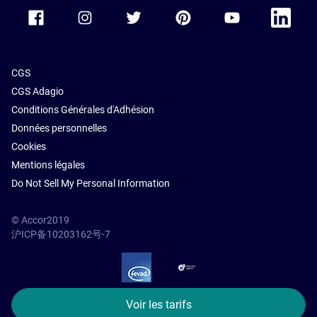
Accor Facebook
Accor Instagram
Accor Twitter
Accor Pinterest
Accor Youtube
Accor Li
CGS
CGS Adagio
Conditions Générales d'Adhésion
Données personnelles
Cookies
Mentions légales
Do Not Sell My Personal Information
© Accor2019
沪ICP备10203162号-7
SSL Secure – globalSign
Voir les tarifs