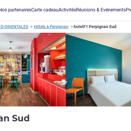
Nos partenaires
Carte cadeau
Activités
Réunions & Evénements
Pr
S-ORIENTALES
Hôtels à Perpignan
hotelF1 Perpignan Sud
1 étoile
nan Sud