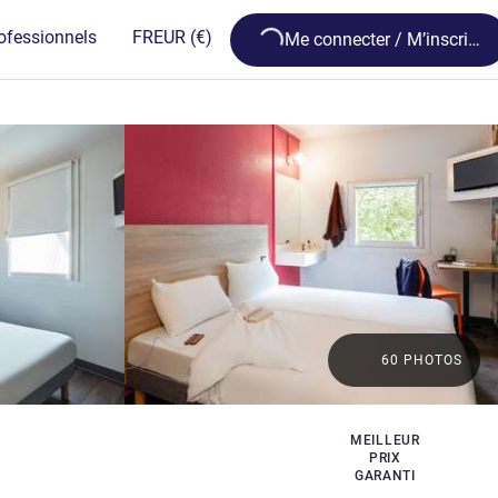
Loading...
ofessionnels
FR
EUR
(€)
Me connecter / M’inscrire
60 PHOTOS
MEILLEUR
PRIX
GARANTI