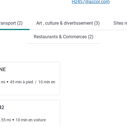
Email de contact
H2457@accor.com
ransport (2)
Art , culture & divertissement (3)
Sites n
Restaurants & Commerces (2)
NE
mi
45
min
à pied
/
10
min
en
42
.55
mi
10
min
en voiture