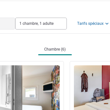
ages.
1 chambre, 1 adulte
Tarifs spéciaux
Chambre (6)
s
Voir les détails