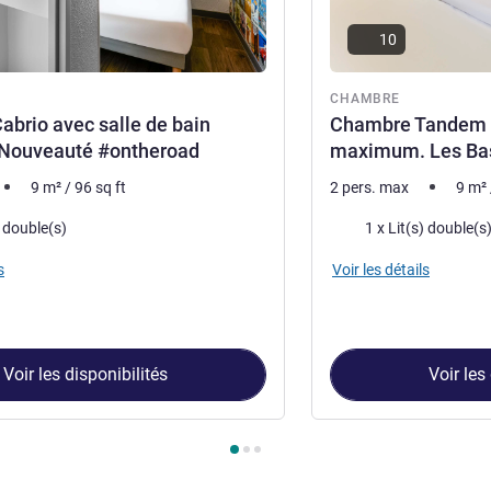
10
re
CHAMBRE
brio avec salle de bain
Chambre Tandem p
- Nouveauté #ontheroad
maximum. Les Ba
9
m²
/
96
sq ft
2 pers. max
9
m²
Literie
) double(s)
1 x Lit(s) double(s
s
Voir les détails
Voir les disponibilités
Voir les
hambre 1 : Chambre Cabrio avec salle de bain privative - Nou