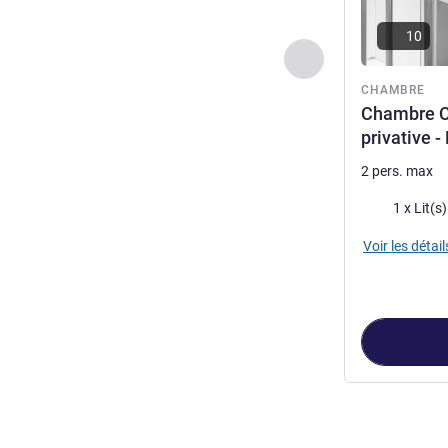
10
Précédent - Chamb
CHAMBRE
Chambre Ca
privative 
2 pers. max
Literie
1 x Lit(s
Voir les détail
Page
1
sur
3
, C