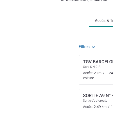
Accès et transports
Accès & T
Filtres
TGV BARCELO
Gare S.N.C.F.
Accès:
2
km
/
1.24
voiture
SORTIE A9 N° 
Sortie d'autoroute
Accès:
2.49
km
/
1