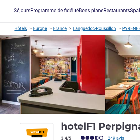
Séjours
Programme de fidélité
Bons plans
Restaurants
Spa
Hôtels
Europe
France
Languedoc-Roussillon
PYRENEE
hotelF1 Perpig
Note Avis clients (Note ALL)
3.4/5
249 avis