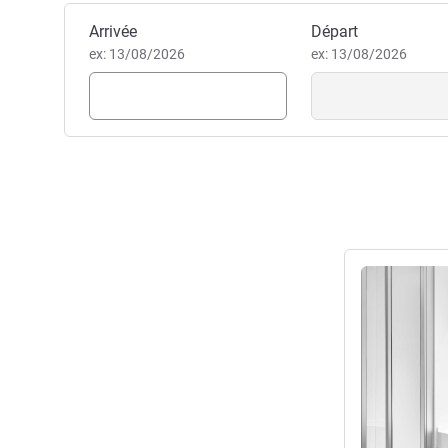
proximité du centre et des pl
Réserver cet hôtel
Arrivée
Départ
Direction de l'hôtel
ex: 13/08/2026
ex: 13/08/2026
Voir les détail