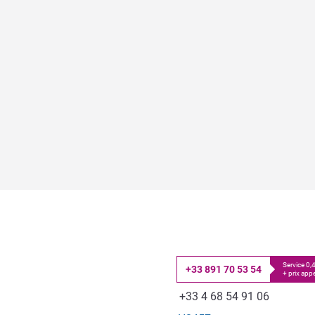
Service 0
+33 891 70 53 54
+ prix appe
Téléphone
Fax
+33 4 68 54 91 06