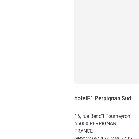
hotelF1 Perpignan Sud
16, rue Benoît Fourneyron
66000
PERPIGNAN
FRANCE
GPS
:
42.685467, 2.863705