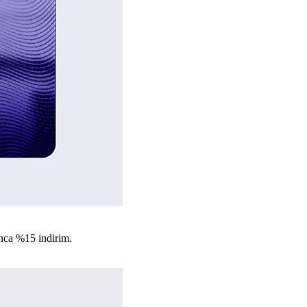
nca %15 indirim.