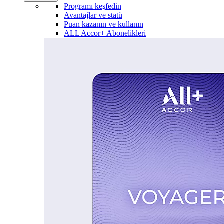
Programı keşfedin
Avantajlar ve statü
Puan kazanın ve kullanın
ALL Accor+ Abonelikleri