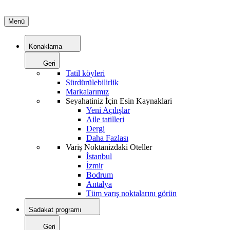
Menü
Konaklama
Geri
Tatil köyleri
Sürdürülebilirlik
Markalarımız
Seyahatiniz İçin Esin Kaynaklari
Yeni Açılışlar
Aile tatilleri
Dergi
Daha Fazlası
Variş Noktanizdaki Oteller
İstanbul
İzmir
Bodrum
Antalya
Tüm varış noktalarını görün
Sadakat programı
Geri