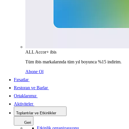
ALL Accor+ ibis
Tüm ibis markalarında tüm yıl boyunca %15 indirim.
Abone Ol
Fırsatlar
Restoran ve Barlar
Ortaklarımız
Aktiviteler
Toplantılar ve Etkinlikler
Geri
Etkinlik organizasyonu