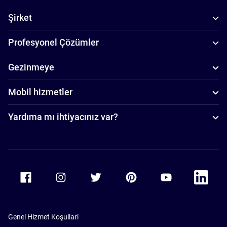
Şirket
Profesyonel Çözümler
Gezinmeye
Mobil hizmetler
Yardıma mı ihtiyacınız var?
Accor Facebook
Accor Instagram
Accor Twitter
Accor Pinterest
Accor Youtube
Accor Li
Genel Hizmet Koşullari