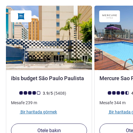
2 yıldız
ibis budget São Paulo Paulista
Mercure Sao 
Avis müşterileri puanı (ALL Puanlama)
görüş
Avis müşterileri 
3.9/5
(5408
)
4
Mesafe
239
m
Mesafe
344
m
Bir haritada görmek
Bir haritada
Otele bakın
Ote