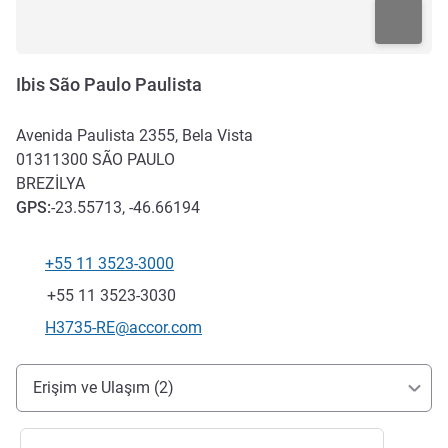
Ibis São Paulo Paulista
Avenida Paulista 2355, Bela Vista
01311300
SÃO PAULO
BREZILYA
GPS
:
-23.55713, -46.66194
+55 11 3523-3000
Telefon
Faks
+55 11 3523-3030
İletişim için e-posta
H3735-RE@accor.com
Erişim ve ulaşım
Erişim ve Ulaşım (2)