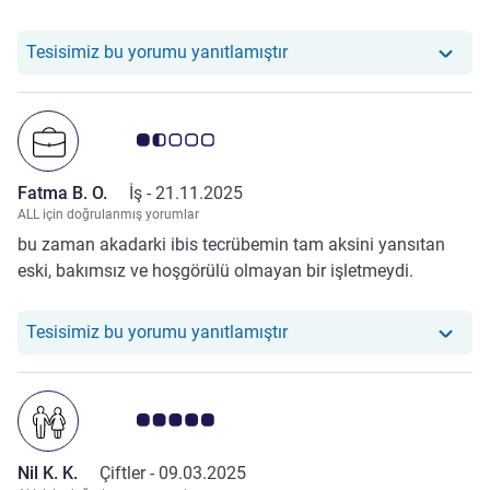
Otelimiz şu yoruma yanıt v
Tesisimiz bu yorumu yanıtlamıştır
Avis müşterileri puanı 1.5/5
Fatma B. O.
İş -
21.11.2025
ALL için doğrulanmış yorumlar
bu zaman akadarki ibis tecrübemin tam aksini yansıtan
eski, bakımsız ve hoşgörülü olmayan bir işletmeydi.
Otelimiz şu yoruma yanıt v
Tesisimiz bu yorumu yanıtlamıştır
Avis müşterileri puanı 5.0/5
Nil K. K.
Çiftler -
09.03.2025