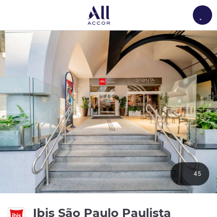
Load
45
3 yıldız
Ibis São Paulo Paulista