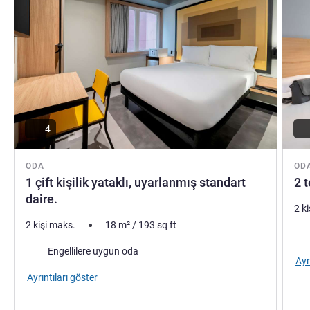
4
ODA
OD
1 çift kişilik yataklı, uyarlanmış standart
2 t
daire.
2 k
2 kişi maks.
18
m²
/
193
sq ft
Şilt
Engellilere uygun oda
Ayr
Ayrıntıları göster