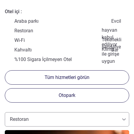
Otel içi
Araba parkı
Evcil
hayvan
Restoran
kabul
Tekerlekli
Wi-Fi
ediliyor
sandalye
Klima
Kahvaltı
Bar
ile girişe
%100 Sigara İçilmeyen Otel
uygun
Tüm hizmetleri görün
Otopark
Restoran
Ayrıntıları göster