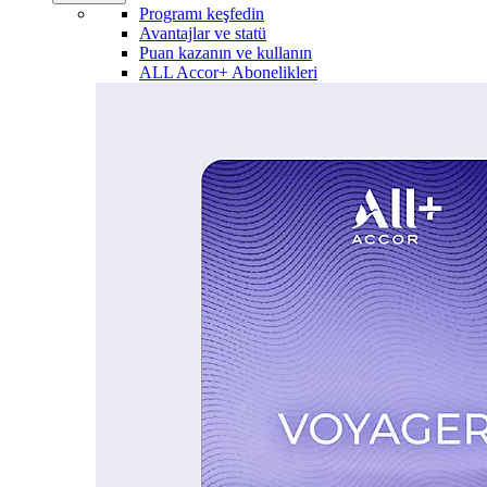
Programı keşfedin
Avantajlar ve statü
Puan kazanın ve kullanın
ALL Accor+ Abonelikleri