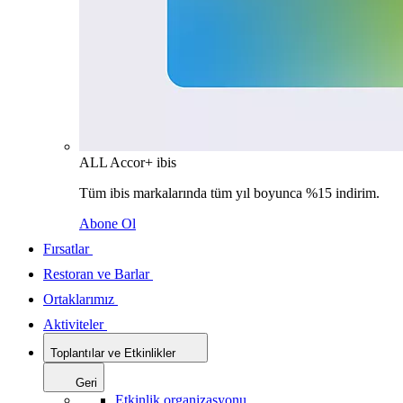
ALL Accor+ ibis
Tüm ibis markalarında tüm yıl boyunca %15 indirim.
Abone Ol
Fırsatlar
Restoran ve Barlar
Ortaklarımız
Aktiviteler
Toplantılar ve Etkinlikler
Geri
Etkinlik organizasyonu