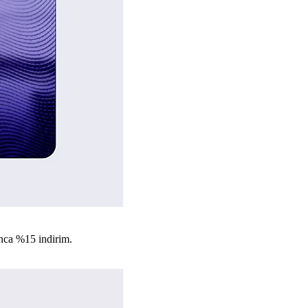
nca %15 indirim.