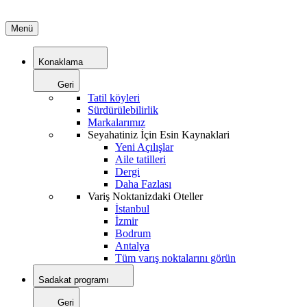
Menü
Konaklama
Geri
Tatil köyleri
Sürdürülebilirlik
Markalarımız
Seyahatiniz İçin Esin Kaynaklari
Yeni Açılışlar
Aile tatilleri
Dergi
Daha Fazlası
Variş Noktanizdaki Oteller
İstanbul
İzmir
Bodrum
Antalya
Tüm varış noktalarını görün
Sadakat programı
Geri