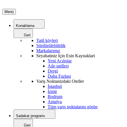
Menü
Konaklama
Geri
Tatil köyleri
Sürdürülebilirlik
Markalarımız
Seyahatiniz İçin Esin Kaynaklari
Yeni Açılışlar
Aile tatilleri
Dergi
Daha Fazlası
Variş Noktanizdaki Oteller
İstanbul
İzmir
Bodrum
Antalya
Tüm varış noktalarını görün
Sadakat programı
Geri