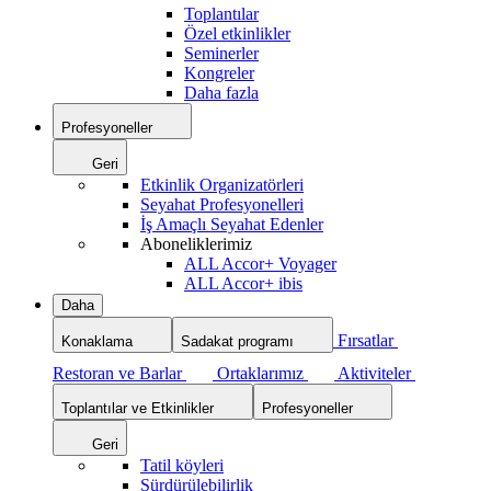
Toplantılar
Özel etkinlikler
Seminerler
Kongreler
Daha fazla
Profesyoneller
Geri
Etkinlik Organizatörleri
Seyahat Profesyonelleri
İş Amaçlı Seyahat Edenler
Aboneliklerimiz
ALL Accor+ Voyager
ALL Accor+ ibis
Daha
Fırsatlar
Konaklama
Sadakat programı
Restoran ve Barlar
Ortaklarımız
Aktiviteler
Toplantılar ve Etkinlikler
Profesyoneller
Geri
Tatil köyleri
Sürdürülebilirlik