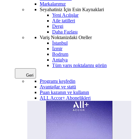
Markalarımız
Seyahatiniz İçin Esin Kaynaklari
Yeni Açılışlar
Aile tatilleri
Dergi
Daha Fazlası
Variş Noktanizdaki Oteller
İstanbul
İzmir
Bodrum
Antalya
Tüm varış noktalarını görün
Geri
Programı keşfedin
Avantajlar ve statü
Puan kazanın ve kullanın
ALL Accor+ Abonelikleri