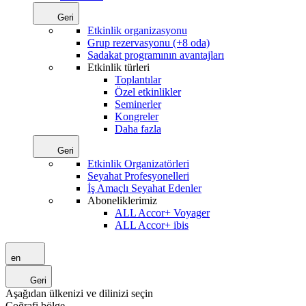
Geri
Etkinlik organizasyonu
Grup rezervasyonu (+8 oda)
Sadakat programının avantajları
Etkinlik türleri
Toplantılar
Özel etkinlikler
Seminerler
Kongreler
Daha fazla
Geri
Etkinlik Organizatörleri
Seyahat Profesyonelleri
İş Amaçlı Seyahat Edenler
Aboneliklerimiz
ALL Accor+ Voyager
ALL Accor+ ibis
en
Geri
Aşağıdan ülkenizi ve dilinizi seçin
Coğrafi bölge