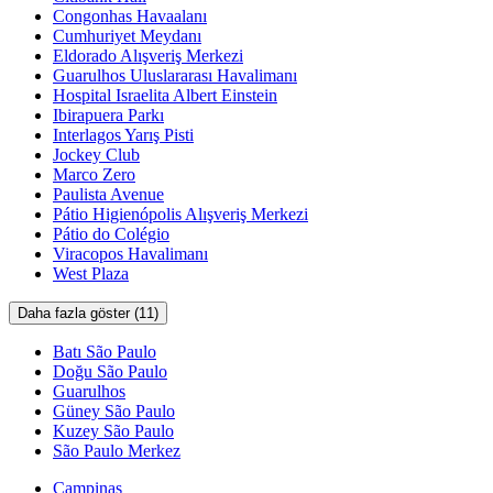
Congonhas Havaalanı
Cumhuriyet Meydanı
Eldorado Alışveriş Merkezi
Guarulhos Uluslararası Havalimanı
Hospital Israelita Albert Einstein
Ibirapuera Parkı
Interlagos Yarış Pisti
Jockey Club
Marco Zero
Paulista Avenue
Pátio Higienópolis Alışveriş Merkezi
Pátio do Colégio
Viracopos Havalimanı
West Plaza
Daha fazla göster (11)
Batı São Paulo
Doğu São Paulo
Guarulhos
Güney São Paulo
Kuzey São Paulo
São Paulo Merkez
Campinas