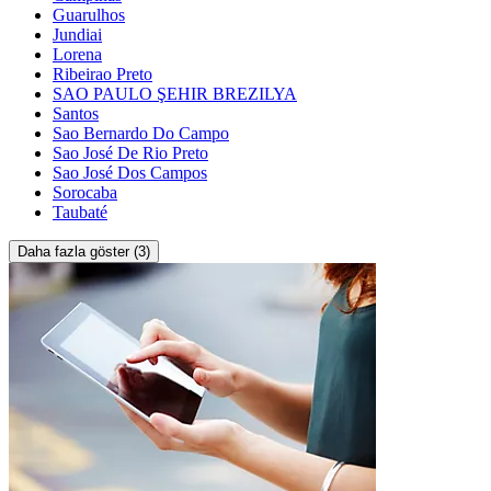
Guarulhos
Jundiai
Lorena
Ribeirao Preto
SAO PAULO ŞEHIR BREZILYA
Santos
Sao Bernardo Do Campo
Sao José De Rio Preto
Sao José Dos Campos
Sorocaba
Taubaté
Daha fazla göster (3)