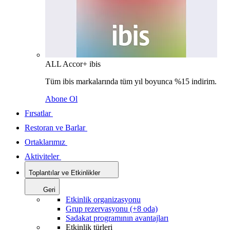
ALL Accor+ ibis
Tüm ibis markalarında tüm yıl boyunca %15 indirim.
Abone Ol
Fırsatlar
Restoran ve Barlar
Ortaklarımız
Aktiviteler
Toplantılar ve Etkinlikler
Geri
Etkinlik organizasyonu
Grup rezervasyonu (+8 oda)
Sadakat programının avantajları
Etkinlik türleri