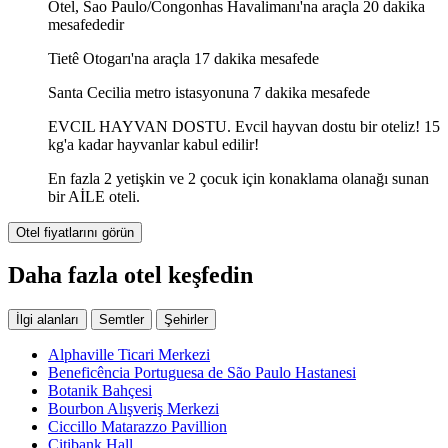
Otel, Sao Paulo/Congonhas Havalimanı'na araçla 20 dakika
mesafededir
Tietê Otogarı'na araçla 17 dakika mesafede
Santa Cecilia metro istasyonuna 7 dakika mesafede
EVCIL HAYVAN DOSTU. Evcil hayvan dostu bir oteliz! 15
kg'a kadar hayvanlar kabul edilir!
En fazla 2 yetişkin ve 2 çocuk için konaklama olanağı sunan
bir AİLE oteli.
Otel fiyatlarını görün
Daha fazla otel keşfedin
İlgi alanları
Semtler
Şehirler
Alphaville Ticari Merkezi
Beneficência Portuguesa de São Paulo Hastanesi
Botanik Bahçesi
Bourbon Alışveriş Merkezi
Ciccillo Matarazzo Pavillion
Citibank Hall