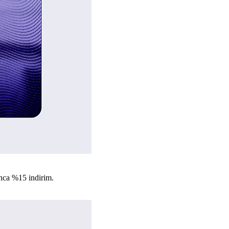
nca %15 indirim.