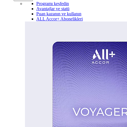
Programı keşfedin
Avantajlar ve statü
Puan kazanın ve kullanın
ALL Accor+ Abonelikleri