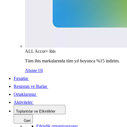
ALL Accor+ ibis
Tüm ibis markalarında tüm yıl boyunca %15 indirim.
Abone Ol
Fırsatlar
Restoran ve Barlar
Ortaklarımız
Aktiviteler
Toplantılar ve Etkinlikler
Geri
Etkinlik organizasyonu