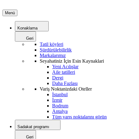
Menü
Konaklama
Geri
Tatil köyleri
Sürdürülebilirlik
Markalarımız
Seyahatiniz İçin Esin Kaynaklari
Yeni Açılışlar
Aile tatilleri
Dergi
Daha Fazlası
Variş Noktanizdaki Oteller
İstanbul
İzmir
Bodrum
Antalya
Tüm varış noktalarını görün
Sadakat programı
Geri