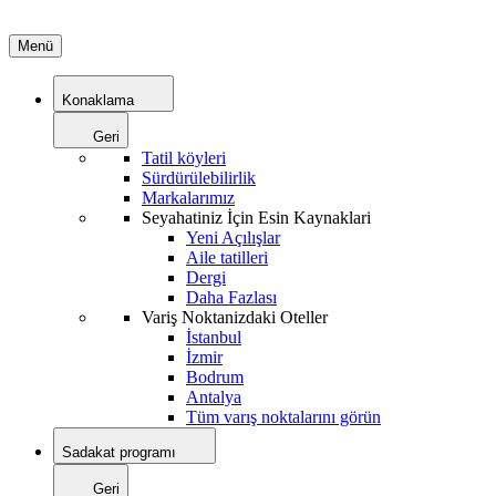
Menü
Konaklama
Geri
Tatil köyleri
Sürdürülebilirlik
Markalarımız
Seyahatiniz İçin Esin Kaynaklari
Yeni Açılışlar
Aile tatilleri
Dergi
Daha Fazlası
Variş Noktanizdaki Oteller
İstanbul
İzmir
Bodrum
Antalya
Tüm varış noktalarını görün
Sadakat programı
Geri