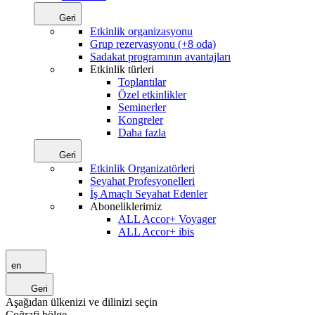
Geri
Etkinlik organizasyonu
Grup rezervasyonu (+8 oda)
Sadakat programının avantajları
Etkinlik türleri
Toplantılar
Özel etkinlikler
Seminerler
Kongreler
Daha fazla
Geri
Etkinlik Organizatörleri
Seyahat Profesyonelleri
İş Amaçlı Seyahat Edenler
Aboneliklerimiz
ALL Accor+ Voyager
ALL Accor+ ibis
en
Geri
Aşağıdan ülkenizi ve dilinizi seçin
Coğrafi bölge