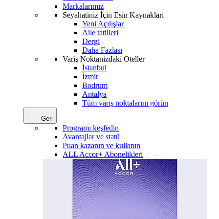
Markalarımız
Seyahatiniz İçin Esin Kaynaklari
Yeni Açılışlar
Aile tatilleri
Dergi
Daha Fazlası
Variş Noktanizdaki Oteller
İstanbul
İzmir
Bodrum
Antalya
Tüm varış noktalarını görün
Geri
Programı keşfedin
Avantajlar ve statü
Puan kazanın ve kullanın
ALL Accor+ Abonelikleri