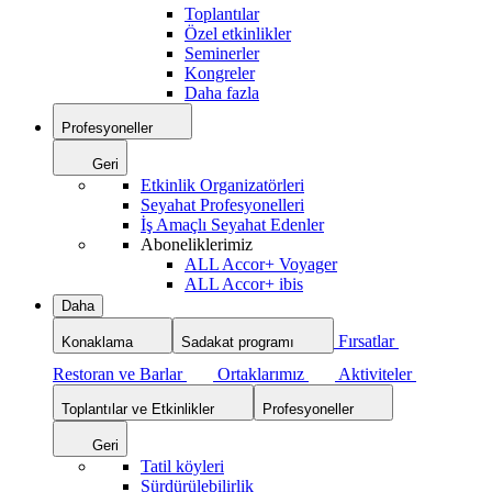
Toplantılar
Özel etkinlikler
Seminerler
Kongreler
Daha fazla
Profesyoneller
Geri
Etkinlik Organizatörleri
Seyahat Profesyonelleri
İş Amaçlı Seyahat Edenler
Aboneliklerimiz
ALL Accor+ Voyager
ALL Accor+ ibis
Daha
Fırsatlar
Konaklama
Sadakat programı
Restoran ve Barlar
Ortaklarımız
Aktiviteler
Toplantılar ve Etkinlikler
Profesyoneller
Geri
Tatil köyleri
Sürdürülebilirlik