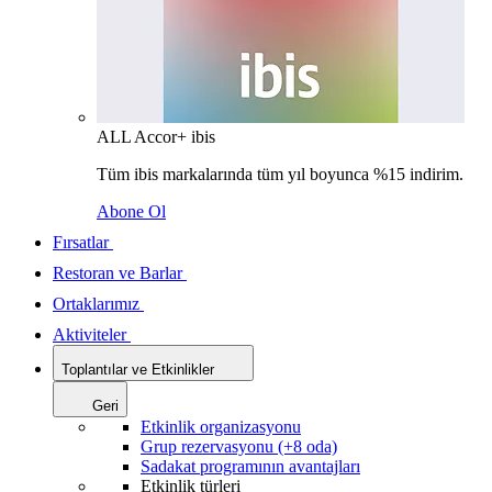
ALL Accor+ ibis
Tüm ibis markalarında tüm yıl boyunca %15 indirim.
Abone Ol
Fırsatlar
Restoran ve Barlar
Ortaklarımız
Aktiviteler
Toplantılar ve Etkinlikler
Geri
Etkinlik organizasyonu
Grup rezervasyonu (+8 oda)
Sadakat programının avantajları
Etkinlik türleri