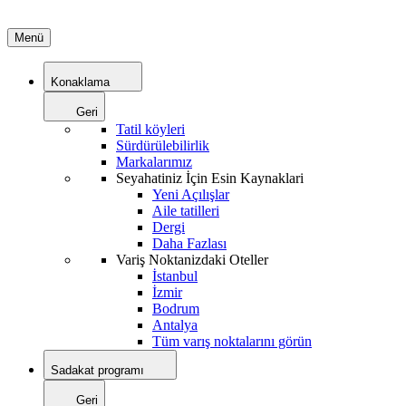
Menü
Konaklama
Geri
Tatil köyleri
Sürdürülebilirlik
Markalarımız
Seyahatiniz İçin Esin Kaynaklari
Yeni Açılışlar
Aile tatilleri
Dergi
Daha Fazlası
Variş Noktanizdaki Oteller
İstanbul
İzmir
Bodrum
Antalya
Tüm varış noktalarını görün
Sadakat programı
Geri