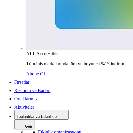
ALL Accor+ ibis
Tüm ibis markalarında tüm yıl boyunca %15 indirim.
Abone Ol
Fırsatlar
Restoran ve Barlar
Ortaklarımız
Aktiviteler
Toplantılar ve Etkinlikler
Geri
Etkinlik organizasyonu