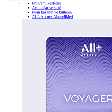
Programı keşfedin
Avantajlar ve statü
Puan kazanın ve kullanın
ALL Accor+ Abonelikleri