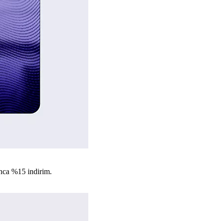
nca %15 indirim.