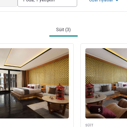
Süit (3)
ter
Ayrıntıları göster
5
SÜIT