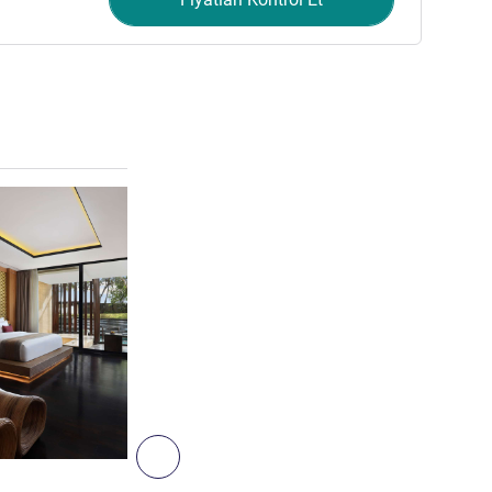
Ayrıntıları göster
4
Sonraki - Süit
SÜIT