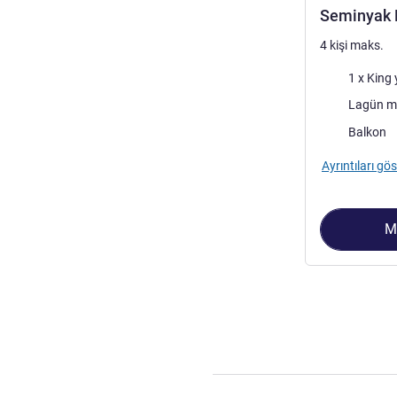
Seminyak K
4 kişi maks.
Şilte
1 x King 
Manzara:
Lagün m
Konaklama eks
Balkon
Ayrıntıları gös
M
Sayfa
1
/
2
, Süi