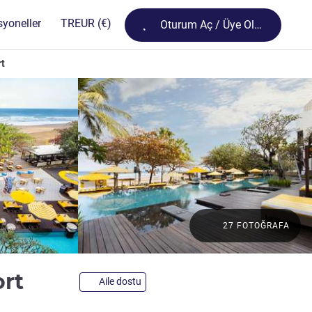
Loading...
syoneller
TR
EUR
(€)
Oturum Aç / Üye Olun
rt
27 FOTOĞRAFA
5 yıldız
ort
Aile dostu