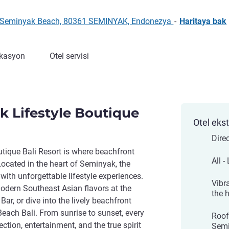
 Seminyak Beach, 80361 SEMINYAK, Endonezya
-
Haritaya bak
kasyon
Otel servisi
 Lifestyle Boutique
Otel ekst
Dire
tique Bali Resort is where beachfront
All -
Located in the heart of Seminyak, the
with unforgettable lifestyle experiences.
Vibra
odern Southeast Asian flavors at the
the 
ar, or dive into the lively beachfront
ach Bali. From sunrise to sunset, every
Roof
tion, entertainment, and the true spirit
Semi