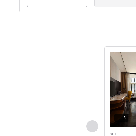
Ayrıntıları gös
5
Önceki - Süit
SÜIT