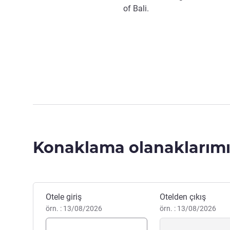
of Bali.
Konaklama olanaklarımı
Bu otelde rezervasyon yaptırın
Otele giriş
Otelden çıkış
örn. : 13/08/2026
örn. : 13/08/2026