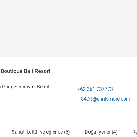
Boutique Bali Resort
 Pura, Seminyak Beach
+62 361 737773
Telefon
İletişim için e-posta
HC4D5@ennismore.com
Sanat, kültür ve eğlence (5)
Doğal yerler (4)
Re