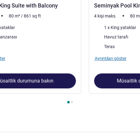
ing Suite with Balcony
Seminyak Pool Kin
80
m²
/
861
sq ft
4 kişi maks.
80
m
Şilte
yataklar
1 x King yataklar
Manzara:
anzarası
Havuz tarafı
traları:
Konaklama ekstraları:
Teras
ter
Ayrıntıları göster
üsaitlik durumuna bakın
Müsaitlik
t 1 : Seminyak King Suite with Balcony , Süit 2 : Seminyak Pool 