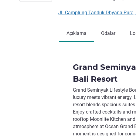
JL Camplung Tanduk Dhyana Pura,
Açıklama
Odalar
Lo
Grand Seminyak
Bali Resort
Grand Seminyak Lifestyle Bou
luxury meets vibrant energy. 
resort blends spacious suites 
Enjoy crafted cocktails and m
rooftop Moonlite Kitchen and B
atmosphere at Ocean Grand Be
moment is designed for connec