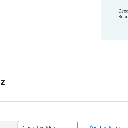
Ocea
Beac
z
1 oda, 1 yetişkin
Özel fiyatlar