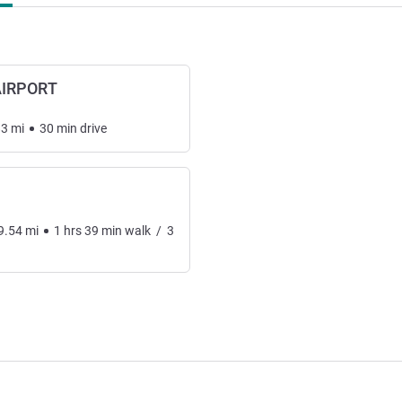
AIRPORT
83
mi
30
min
drive
9.54
mi
1
hrs
39
min
walk
/
3