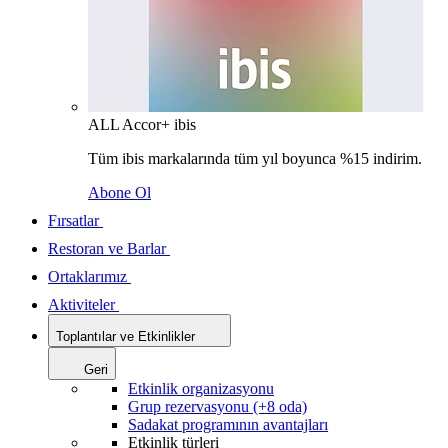
ALL Accor+ ibis
Tüm ibis markalarında tüm yıl boyunca %15 indirim.
Abone Ol
Fırsatlar
Restoran ve Barlar
Ortaklarımız
Aktiviteler
Toplantılar ve Etkinlikler
Geri
Etkinlik organizasyonu
Grup rezervasyonu (+8 oda)
Sadakat programının avantajları
Etkinlik türleri