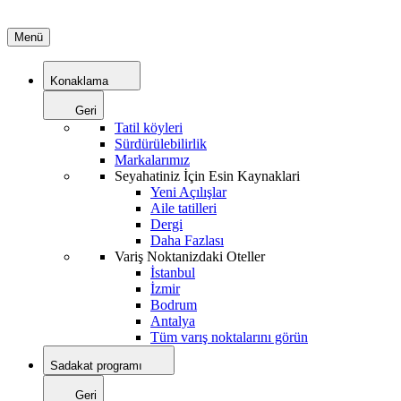
Menü
Konaklama
Geri
Tatil köyleri
Sürdürülebilirlik
Markalarımız
Seyahatiniz İçin Esin Kaynaklari
Yeni Açılışlar
Aile tatilleri
Dergi
Daha Fazlası
Variş Noktanizdaki Oteller
İstanbul
İzmir
Bodrum
Antalya
Tüm varış noktalarını görün
Sadakat programı
Geri