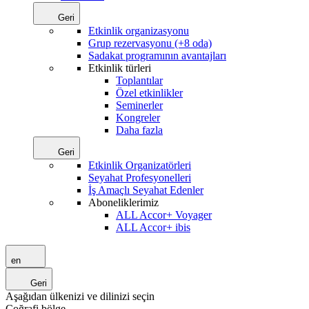
Geri
Etkinlik organizasyonu
Grup rezervasyonu (+8 oda)
Sadakat programının avantajları
Etkinlik türleri
Toplantılar
Özel etkinlikler
Seminerler
Kongreler
Daha fazla
Geri
Etkinlik Organizatörleri
Seyahat Profesyonelleri
İş Amaçlı Seyahat Edenler
Aboneliklerimiz
ALL Accor+ Voyager
ALL Accor+ ibis
en
Geri
Aşağıdan ülkenizi ve dilinizi seçin
Coğrafi bölge