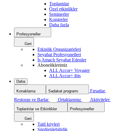
Toplantılar
Özel etkinlikler
Seminerler
Kongreler
Daha fazla
Profesyoneller
Geri
Etkinlik Organizatörleri
Seyahat Profesyonelleri
İş Amaçlı Seyahat Edenler
Aboneliklerimiz
ALL Accor+ Voyager
ALL Accor+ ibis
Daha
Fırsatlar
Konaklama
Sadakat programı
Restoran ve Barlar
Ortaklarımız
Aktiviteler
Toplantılar ve Etkinlikler
Profesyoneller
Geri
Tatil köyleri
Sürdürülebilirlik