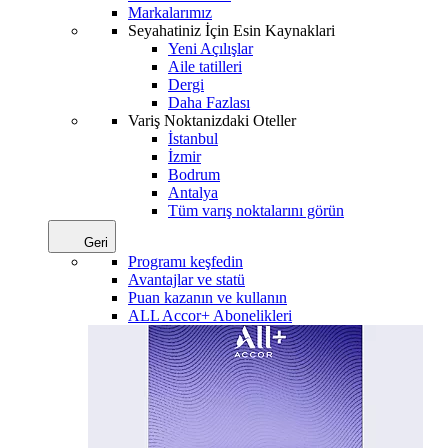
Markalarımız
Seyahatiniz İçin Esin Kaynaklari
Yeni Açılışlar
Aile tatilleri
Dergi
Daha Fazlası
Variş Noktanizdaki Oteller
İstanbul
İzmir
Bodrum
Antalya
Tüm varış noktalarını görün
Geri
Programı keşfedin
Avantajlar ve statü
Puan kazanın ve kullanın
ALL Accor+ Abonelikleri