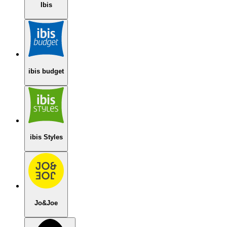
Ibis
ibis budget
ibis Styles
Jo&Joe