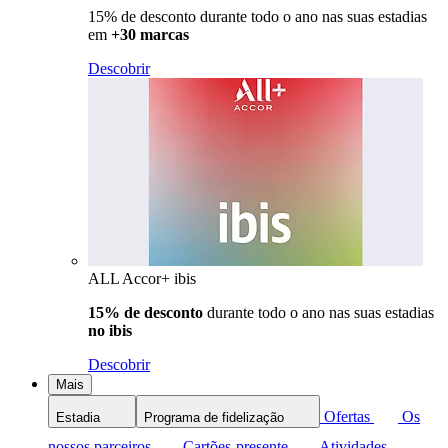
15% de desconto durante todo o ano nas suas estadias
em
+30 marcas
Descobrir
ALL Accor+ ibis
15% de desconto
durante todo o ano nas suas estadias
no ibis
Descobrir
Mais
Ofertas
Os
Estadia
Programa de fidelização
nossos parceiros
Cartões-presente
Atividades