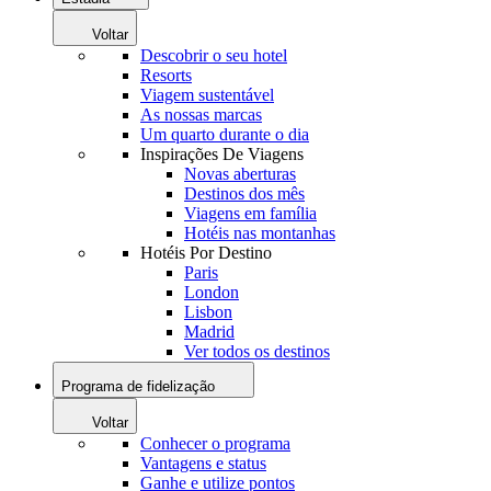
Voltar
Descobrir o seu hotel
Resorts
Viagem sustentável
As nossas marcas
Um quarto durante o dia
Inspirações De Viagens
Novas aberturas
Destinos dos mês
Viagens em família
Hotéis nas montanhas
Hotéis Por Destino
Paris
London
Lisbon
Madrid
Ver todos os destinos
Programa de fidelização
Voltar
Conhecer o programa
Vantagens e status
Ganhe e utilize pontos