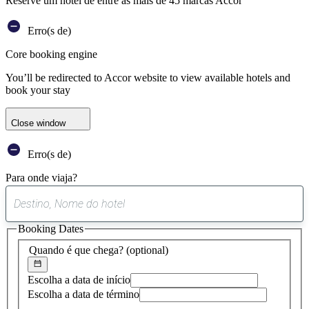
Reserve um hotel de entre as mais de 45 marcas Accor
Erro(s de)
Core booking engine
You’ll be redirected to Accor website to view available hotels and
book your stay
Close window
Erro(s de)
Para onde viaja?
0
sugestão
Booking Dates
encontrada
Quando é que chega?
(optional)
Escolha a data de início
Escolha a data de término