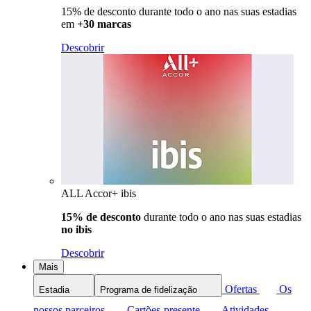
15% de desconto durante todo o ano nas suas estadias
em
+30 marcas
Descobrir
ALL Accor+ ibis
15% de desconto
durante todo o ano nas suas estadias
no ibis
Descobrir
Mais
Ofertas
Os
Estadia
Programa de fidelização
nossos parceiros
Cartões-presente
Atividades