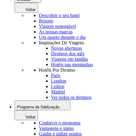
Voltar
Descobrir o seu hotel
Resorts
Viagem sustentável
As nossas marcas
Um quarto durante o dia
Inspirações De Viagens
Novas aberturas
Destinos dos mês
Viagens em família
Hotéis nas montanhas
Hotéis Por Destino
Paris
London
Lisbon
Madrid
Ver todos os destinos
Programa de fidelização
Voltar
Conhecer o programa
Vantagens e status
Ganhe e utilize pontos