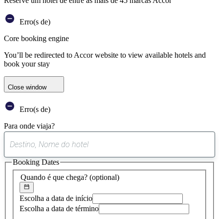
Reserve um hotel de entre as mais de 45 marcas Accor
Erro(s de)
Core booking engine
You’ll be redirected to Accor website to view available hotels and
book your stay
Close window
Erro(s de)
Para onde viaja?
0
sugestão
Booking Dates
encontrada
Quando é que chega?
(optional)
Escolha a data de início
Escolha a data de término