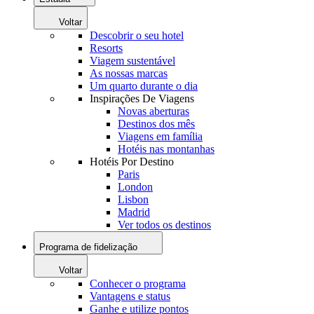
Voltar
Descobrir o seu hotel
Resorts
Viagem sustentável
As nossas marcas
Um quarto durante o dia
Inspirações De Viagens
Novas aberturas
Destinos dos mês
Viagens em família
Hotéis nas montanhas
Hotéis Por Destino
Paris
London
Lisbon
Madrid
Ver todos os destinos
Programa de fidelização
Voltar
Conhecer o programa
Vantagens e status
Ganhe e utilize pontos