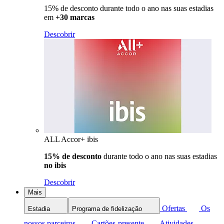
15% de desconto durante todo o ano nas suas estadias
em
+30 marcas
Descobrir
ALL Accor+ ibis
15% de desconto
durante todo o ano nas suas estadias
no ibis
Descobrir
Mais
Ofertas
Os
Estadia
Programa de fidelização
nossos parceiros
Cartões-presente
Atividades