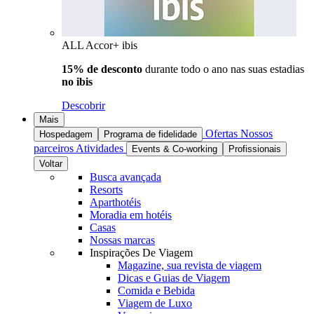
ALL Accor+ ibis
15% de desconto
durante todo o ano nas suas estadias
no ibis
Descobrir
Mais
Ofertas
Nossos
Hospedagem
Programa de fidelidade
parceiros
Atividades
Events & Co-working
Profissionais
Voltar
Busca avançada
Resorts
Aparthotéis
Moradia em hotéis
Casas
Nossas marcas
Inspirações De Viagem
Magazine, sua revista de viagem
Dicas e Guias de Viagem
Comida e Bebida
Viagem de Luxo