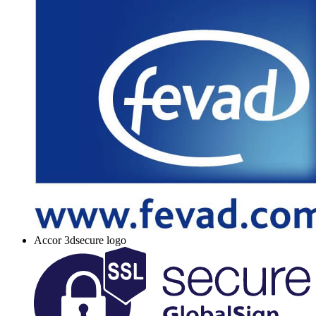
Accor 3dsecure logo