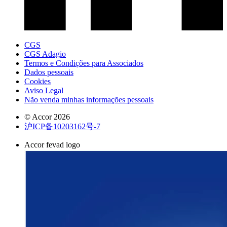
CGS
CGS Adagio
Termos e Condições para Associados
Dados pessoais
Cookies
Aviso Legal
Não venda minhas informações pessoais
© Accor 2026
沪ICP备10203162号-7
Accor fevad logo