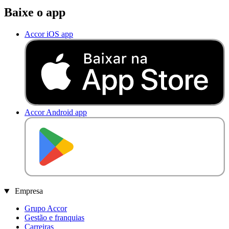
Baixe o app
Accor iOS app
Accor Android app
D
I
S
P
O
N
Í
V
E
L
N
O
Empresa
Grupo Accor
Gestão e franquias
Carreiras