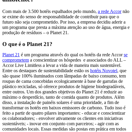
Com mais de 3.500 hotéis espalhados pelo mundo,
a rede Accor
não
se exime do senso de responsabilidade de contribuir para que o
futuro não seja comprometido. Por isso, a empresa decidiu aderir a
um programa que presta a máxima atenção ao uso de água, energia e
produção de resíduos – o Planet 21.
O que é o Planet 21?
Planet 21
é um programa através do qual os hotéis da rede Accor
se
comprometem
a conscientizar os hóspedes e associados do ALL –
Accor Live Limitless a levar a vida de maneira mais sustentável.
Entre os destaques de sustentabilidade estão os
hotéis Novotel
, que
são quase 100% iluminados com lâmpadas de baixo consumo, tem
roupas de cama concebidas ecologicamente à base de garrafas de
plástico recicladas, só oferece produtos de higiene biodegradáveis,
entre outros. Um dos grandes objetivos do Planet 21 é reduzir ao
máximo o desperdício, tanto de comida quanto de produtos. Além
disso, a instalação de painéis solares é uma prioridade, a fim de
transformar os hotéis em baixos emissores de carbono. Tudo isso é
feito a partir de quatro pilares importantes: - educar e conscientizar
os colaboradores; - envolver ativamente os clientes em iniciativas
sustentáveis; - inovar em conjunto com parceiros; - agir com as
comunidades locais. Essas medidas são postas em prática em todos