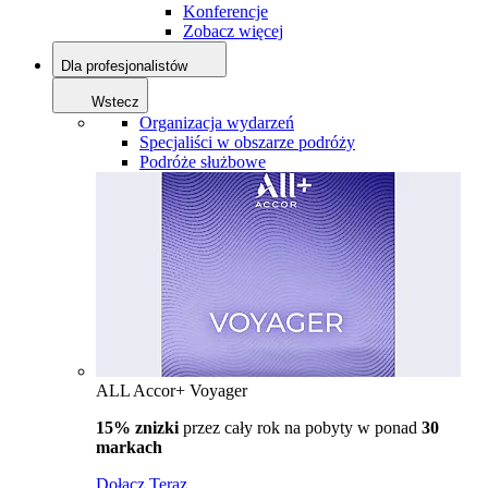
Konferencje
Zobacz więcej
Dla profesjonalistów
Wstecz
Organizacja wydarzeń
Specjaliści w obszarze podróży
Podróże służbowe
ALL Accor+ Voyager
15% znizki
przez cały rok na pobyty w ponad
30
markach
Dołącz Teraz