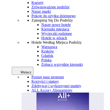
Kurorty
Zrównoważone podróże
Nasze marki
Pokoje do użytku dziennego
Zainspiruj Się Do Podróży
Nasze nowe hotele
Kierunki miesiąca
Wycieczki rodzinne
Hotele w górach
Hotele Według Miejsca Podróży
Warszawa
Kraków
Gdańsk
Polska
Zobacz wszystkie kierunki
Wstecz
Poznaj nasz program
Korzyści i statusy
Zdobywaj i wykorzystuj punkty
ALL Accor+ Abonamenty