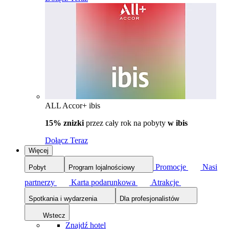
ALL Accor+ ibis
15% znizki
przez cały rok na pobyty
w ibis
Dołącz Teraz
Więcej
Promocje
Nasi
Pobyt
Program lojalnościowy
partnerzy
Karta podarunkowa
Atrakcje
Spotkania i wydarzenia
Dla profesjonalistów
Wstecz
Znajdź hotel