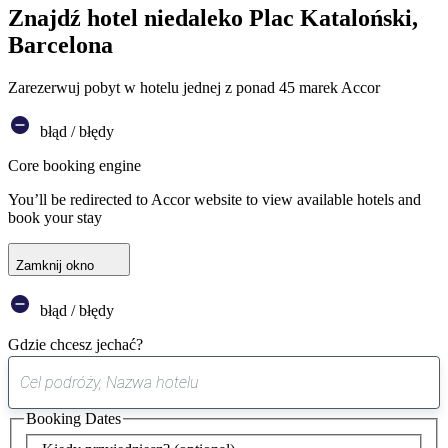
Znajdź hotel niedaleko Plac Kataloński,
Barcelona
Zarezerwuj pobyt w hotelu jednej z ponad 45 marek Accor
błąd / błędy
Core booking engine
You’ll be redirected to Accor website to view available hotels and
book your stay
Zamknij okno
błąd / błędy
Gdzie chcesz jechać?
0
sugestia
Booking Dates
została
znaleziona