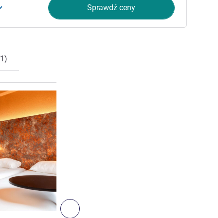
Sprawdź ceny
1)
Pokaż szczegóły
5
Następny - Pokój