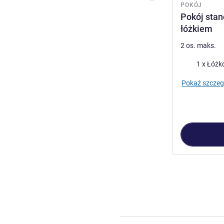
POKÓJ
Pokój sta
łóżkiem
2 os. maks.
Pościel
1 x Łóżk
Pokaż szczeg
Strona
1
z
3
, Po