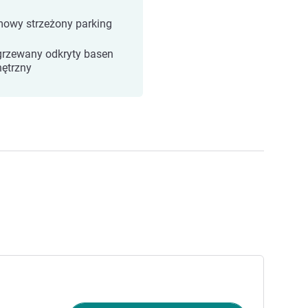
owy strzeżony parking
rzewany odkryty basen
ętrzny