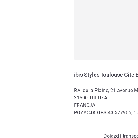
ibis Styles Toulouse Cite
P.A. de la Plaine, 21 avenue 
31500
TULUZA
FRANCJA
POZYCJA
GPS
:
43.577906, 1
Dojazd i transport
Dojazd i transpo