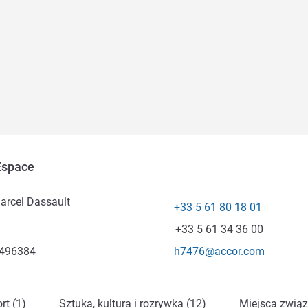
 Espace
Marcel Dassault
+33 5 61 80 18 01
Telefon
Faks
+33 5 61 34 36 00
Kontaktowy adres e-mail
.496384
h7476@accor.com
rt (1)
Sztuka, kultura i rozrywka (12)
Miejsca związ