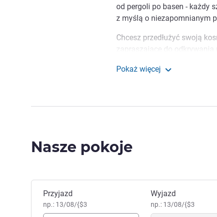
od pergoli po basen - każdy 
z myślą o niezapomnianym p
Chcesz przedłużyć swoją kos
zapraszające do odkrywania
wszechświata leży zaledwie 
Pokaż więcej
miejsca na spotkanie? Nasz h
ibis Styles Toulouse C
można organizować seminari
produktywności i oferującym
Jesteśmy tylko kilka kilomet
Tuluzy i jej kultowych zabytkó
Saint-Sernin i okazałe ogrody
Nasze pokoje
Jesteśmy zaangażowani w k
naszych wyjątkowych usług i 
stworzyliśmy w trosce o Twój
Zarezerwuj ten hotel
Przyjazd
Wyjazd
LAURIE LAMANDE, Zarządza
np.: 13/08/{$3
np.: 13/08/{$3