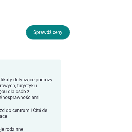
Sprawdź ceny
yfikaty dotyczące podróży
rowych, turystyki i
ępu dla osób z
ełnosprawnościami
zd do centrum i Cité de
pace
je rodzinne