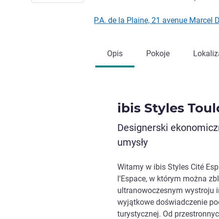
P.A. de la Plaine, 21 avenue Marcel
Opis
Pokoje
Lokaliz
ibis Styles Tou
Designerski ekonomiczn
umysły
Witamy w ibis Styles Cité Es
l'Espace, w którym można zbl
ultranowoczesnym wystroju 
wyjątkowe doświadczenie pod
turystycznej. Od przestronny