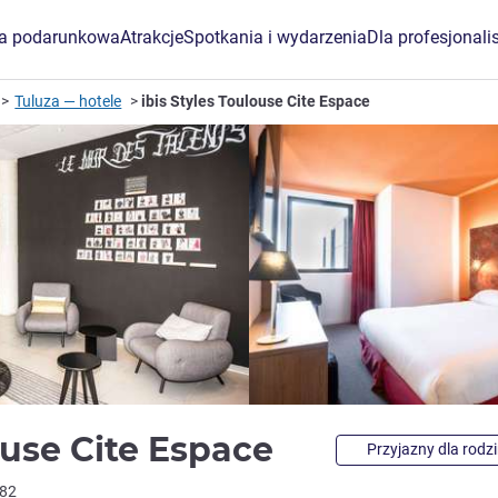
ta podarunkowa
Atrakcje
Spotkania i wydarzenia
Dla profesjonali
Tuluza — hotele
ibis Styles Toulouse Cite Espace
3 gwiazdki
louse Cite Espace
Przyjazny dla rodz
182