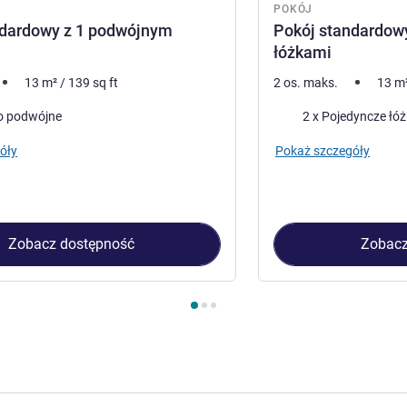
POKÓJ
ndardowy z 1 podwójnym
Pokój standardow
łóżkami
13
m²
/
139
sq ft
2 os. maks.
13
m
Pościel
o podwójne
2 x Pojedyncze łó
óły
Pokaż szczegóły
Zobacz dostępność
Zobacz
kój 1 : Pokój standardowy z 1 podwójnym łóżkiem , Pokój 2 : P