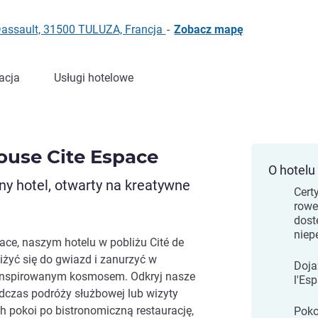
 Dassault, 31500 TULUZA, Francja
-
Zobacz mapę
acja
Usługi hotelowe
louse Cite Espace
O hotelu
y hotel, otwarty na kreatywne
Cert
rowe
dost
niep
pace, naszym hotelu w pobliżu Cité de
iżyć się do gwiazd i zanurzyć w
Doja
inspirowanym kosmosem. Odkryj nasze
l'Es
czas podróży służbowej lub wizyty
ch pokoi po bistronomiczną restaurację,
Poko