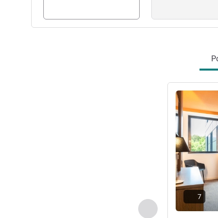
Po
Pokaż szczeg
7
Poprzedni - Pokój