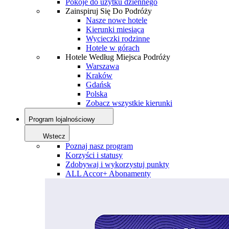
Pokoje do użytku dziennego
Zainspiruj Się Do Podróży
Nasze nowe hotele
Kierunki miesiąca
Wycieczki rodzinne
Hotele w górach
Hotele Według Miejsca Podróży
Warszawa
Kraków
Gdańsk
Polska
Zobacz wszystkie kierunki
Program lojalnościowy
Wstecz
Poznaj nasz program
Korzyści i statusy
Zdobywaj i wykorzystuj punkty
ALL Accor+ Abonamenty