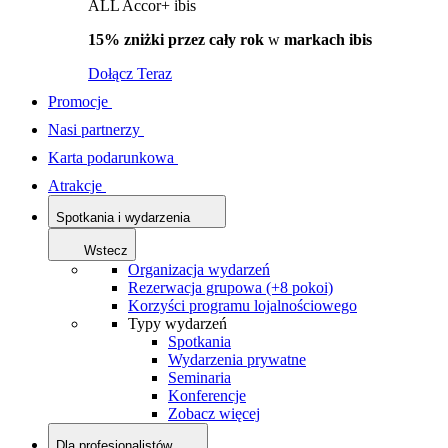
ALL Accor+ ibis
15% zniżki przez cały rok
w
markach ibis
Dołącz Teraz
Promocje
Nasi partnerzy
Karta podarunkowa
Atrakcje
Spotkania i wydarzenia
Wstecz
Organizacja wydarzeń
Rezerwacja grupowa (+8 pokoi)
Korzyści programu lojalnościowego
Typy wydarzeń
Spotkania
Wydarzenia prywatne
Seminaria
Konferencje
Zobacz więcej
Dla profesjonalistów