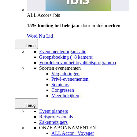
ALL Accor+ ibis
15% korting het hele jaar
door in
ibis merken
Word Nu Lid
Terug
Evenementenorganisatie
Groepsboeking (+8 kamers)
Voordelen van het loyaliteitsprogramma
Soorten evenementen
Vergaderingen
Privé-evenementen
Seminars
Congressen
Meer bekijken
Terug
Event planners
Reisprofessionals
Zakenreizigers
ONZE ABONNAMENTEN
ALL Accor+ Voyager