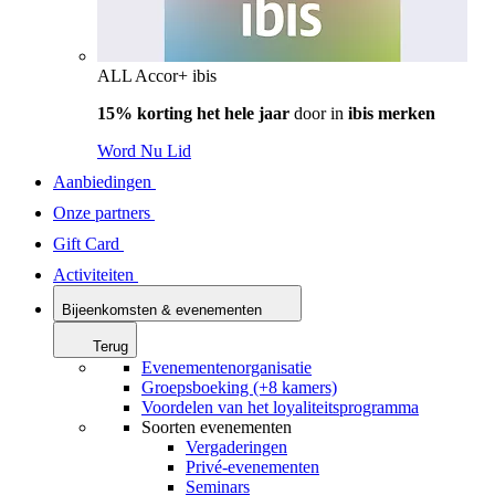
ALL Accor+ ibis
15% korting het hele jaar
door in
ibis merken
Word Nu Lid
Aanbiedingen
Onze partners
Gift Card
Activiteiten
Bijeenkomsten & evenementen
Terug
Evenementenorganisatie
Groepsboeking (+8 kamers)
Voordelen van het loyaliteitsprogramma
Soorten evenementen
Vergaderingen
Privé-evenementen
Seminars