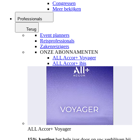
Congressen
Meer bekijken
Professionals
Terug
Event planners
Reisprofessionals
Zakenreizigers
ONZE ABONNAMENTEN
ALL Accor+ Voyager
ALL Accor+ ibis
ALL Accor+ Voyager
15% korting
het hele jaar door op uw verblijven bij