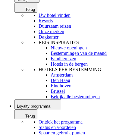
Terug
Uw hotel vinden
Resorts
Duurzaam reizen
Onze merken
Dagkamer
REIS INSPIRATIES
Nieuwe openingen
Bestemmingen van de maand
Familiereizen
Hotels in de bergen
HOTELS PER BESTEMMING
Amsterdam
Den Haag
Eindhoven
Brussel
Bekijk alle bestemmingen
Loyalty programma
Terug
Ontdek het programma
Status en voordelen
Spaar en gebruik punten