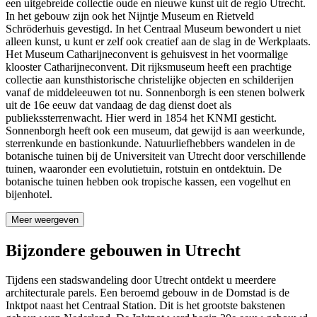
een uitgebreide collectie oude en nieuwe kunst uit de regio Utrecht.
In het gebouw zijn ook het Nijntje Museum en Rietveld
Schröderhuis gevestigd. In het Centraal Museum bewondert u niet
alleen kunst, u kunt er zelf ook creatief aan de slag in de Werkplaats.
Het Museum Catharijneconvent is gehuisvest in het voormalige
klooster Catharijneconvent. Dit rijksmuseum heeft een prachtige
collectie aan kunsthistorische christelijke objecten en schilderijen
vanaf de middeleeuwen tot nu. Sonnenborgh is een stenen bolwerk
uit de 16e eeuw dat vandaag de dag dienst doet als
publiekssterrenwacht. Hier werd in 1854 het KNMI gesticht.
Sonnenborgh heeft ook een museum, dat gewijd is aan weerkunde,
sterrenkunde en bastionkunde. Natuurliefhebbers wandelen in de
botanische tuinen bij de Universiteit van Utrecht door verschillende
tuinen, waaronder een evolutietuin, rotstuin en ontdektuin. De
botanische tuinen hebben ook tropische kassen, een vogelhut en
bijenhotel.
Meer weergeven
Bijzondere gebouwen in Utrecht
Tijdens een stadswandeling door Utrecht ontdekt u meerdere
architecturale parels. Een beroemd gebouw in de Domstad is de
Inktpot naast het Centraal Station. Dit is het grootste bakstenen