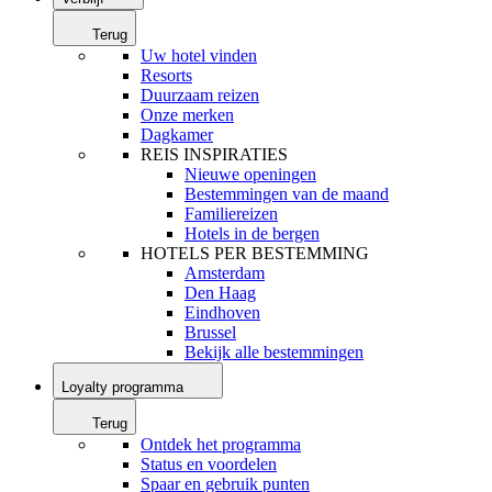
Terug
Uw hotel vinden
Resorts
Duurzaam reizen
Onze merken
Dagkamer
REIS INSPIRATIES
Nieuwe openingen
Bestemmingen van de maand
Familiereizen
Hotels in de bergen
HOTELS PER BESTEMMING
Amsterdam
Den Haag
Eindhoven
Brussel
Bekijk alle bestemmingen
Loyalty programma
Terug
Ontdek het programma
Status en voordelen
Spaar en gebruik punten