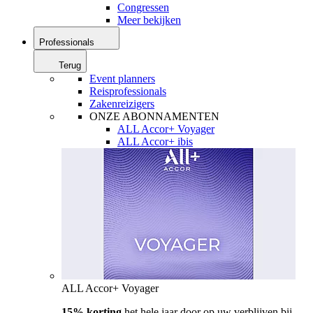
Congressen
Meer bekijken
Professionals
Terug
Event planners
Reisprofessionals
Zakenreizigers
ONZE ABONNAMENTEN
ALL Accor+ Voyager
ALL Accor+ ibis
ALL Accor+ Voyager
15% korting
het hele jaar door op uw verblijven bij