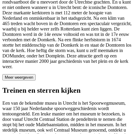
rondvaartboot die u meevoert door de Utrechtse grachten. En u kunt
er niet omheen wanneer u in Utrecht bent: de iconische Domtoren.
Deze markante kerktoren is met 112 meter de hoogste van
Nederland en onmiskenbaar in het stadsgezicht. Na een klim van
465 treden wacht boven in de Domtoren een spectaculair vergezicht,
waarbij u bij helder weer zelfs Rotterdam kunt zien liggen. De
Domtoren werd in de 14e eeuw voltooid en was tot in de 17e eeuw
verbonden met de Domkerk. Na een flinke herfststorm in 1674
stortte het middenschip van de Domkerk in en staat de Domtoren los
van de kerk. Hoe heftig die storm was, kunt u zelf meemaken in
DOMunder, onder het Domplein. Deze attractie geeft op een
interactieve manier 2000 jaar geschiedenis van het plein en de kerk
weer.
Meer weergeven
Treinen en sterren kijken
Een van de bekendste musea in Utrecht is het Spoorwegmuseum,
waar 150 jaar Nederlandse spoorweggeschiedenis wordt
tentoongesteld. Een leuke manier om het museum te bezoeken, is
door vanaf Utrecht Centraal Station de pendeltrein te nemen die
stopt bij het oude Maliebaanstation, midden in het museum. In het
stedelijk museum, ook wel Centraal Museum genoemd, ontdekt u