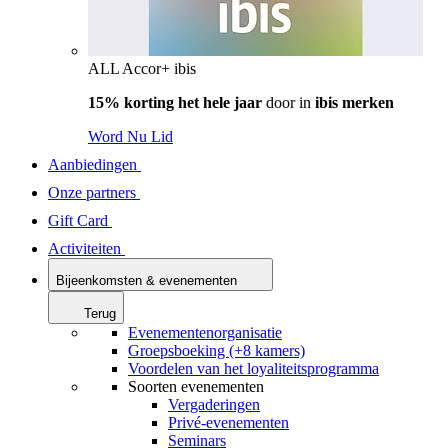
ALL Accor+ ibis
15% korting het hele jaar
door in
ibis merken
Word Nu Lid
Aanbiedingen
Onze partners
Gift Card
Activiteiten
Bijeenkomsten & evenementen
Terug
Evenementenorganisatie
Groepsboeking (+8 kamers)
Voordelen van het loyaliteitsprogramma
Soorten evenementen
Vergaderingen
Privé-evenementen
Seminars