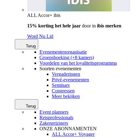
ALL Accor+ ibis
15% korting het hele jaar
door in
ibis merken
Word Nu Lid
Terug
Evenementenorganisatie
Groepsboeking (+8 kamers)
Voordelen van het loyaliteitsprogramma
Soorten evenementen
Vergaderingen
Privé-evenementen
Seminars
Congressen
Meer bekijken
Terug
Event planners
Reisprofessionals
Zakenreizigers
ONZE ABONNAMENTEN
ALL Accor+ Voyager