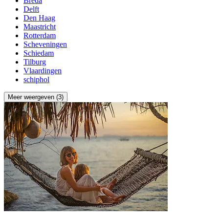
Breda
Delft
Den Haag
Maastricht
Rotterdam
Scheveningen
Schiedam
Tilburg
Vlaardingen
schiphol
Meer weergeven (3)