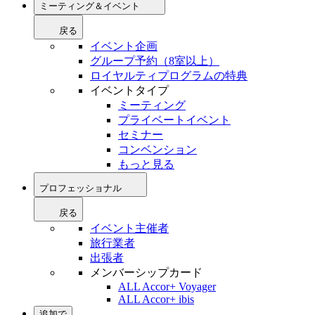
ミーティング＆イベント
戻る
イベント企画
グループ予約（8室以上）
ロイヤルティプログラムの特典
イベントタイプ
ミーティング
プライベートイベント
セミナー
コンベンション
もっと見る
プロフェッショナル
戻る
イベント主催者
旅行業者
出張者
メンバーシップカード
ALL Accor+ Voyager
ALL Accor+ ibis
追加で