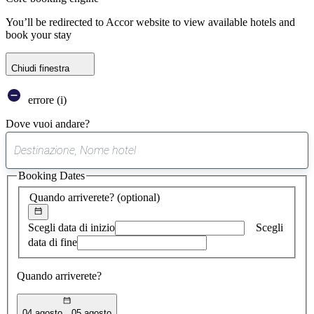
You’ll be redirected to Accor website to view available hotels and
book your stay
Chiudi finestra
errore (i)
Dove vuoi andare?
0
suggerimento
Booking Dates
trovato
Quando arriverete?
(optional)
Scegli data di inizio
Scegli
data di fine
Quando arriverete?
04 agosto
05 agosto