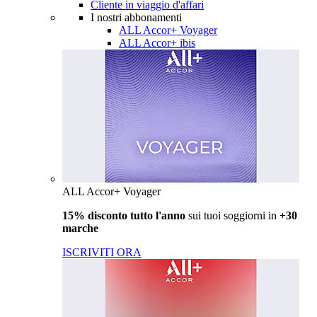
Cliente in viaggio d'affari
I nostri abbonamenti
ALL Accor+ Voyager
ALL Accor+ ibis
ALL Accor+ Voyager
15% disconto tutto l'anno
sui tuoi soggiorni in
+30
marche
ISCRIVITI ORA