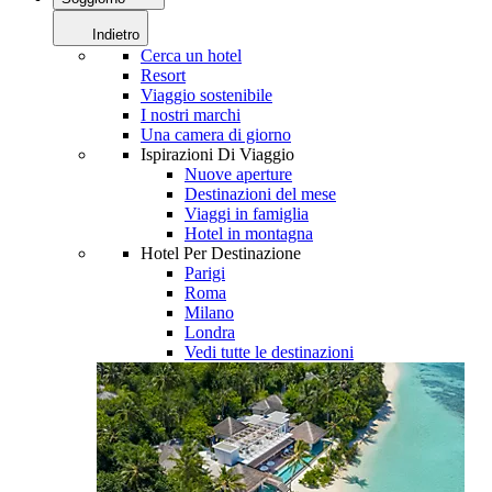
Indietro
Cerca un hotel
Resort
Viaggio sostenibile
I nostri marchi
Una camera di giorno
Ispirazioni Di Viaggio
Nuove aperture
Destinazioni del mese
Viaggi in famiglia
Hotel in montagna
Hotel Per Destinazione
Parigi
Roma
Milano
Londra
Vedi tutte le destinazioni