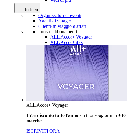
Vedi di più
Indietro
Organizzatori di eventi
Agenti di viaggio
Cliente in viaggio d'affari
I nostri abbonamenti
ALL Accor+ Voyager
ALL Accor+ ibis
ALL Accor+ Voyager
15% disconto tutto l'anno
sui tuoi soggiorni in
+30
marche
ISCRIVITI ORA