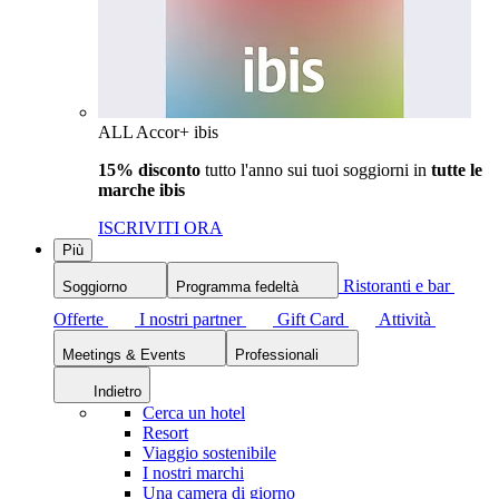
ALL Accor+ ibis
15% disconto
tutto l'anno sui tuoi soggiorni in
tutte le
marche ibis
ISCRIVITI ORA
Più
Ristoranti e bar
Soggiorno
Programma fedeltà
Offerte
I nostri partner
Gift Card
Attività
Meetings & Events
Professionali
Indietro
Cerca un hotel
Resort
Viaggio sostenibile
I nostri marchi
Una camera di giorno