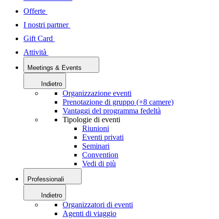
Offerte
I nostri partner
Gift Card
Attività
Meetings & Events
Indietro
Organizzazione eventi
Prenotazione di gruppo (+8 camere)
Vantaggi del programma fedeltà
Tipologie di eventi
Riunioni
Eventi privati
Seminari
Convention
Vedi di più
Professionali
Indietro
Organizzatori di eventi
Agenti di viaggio