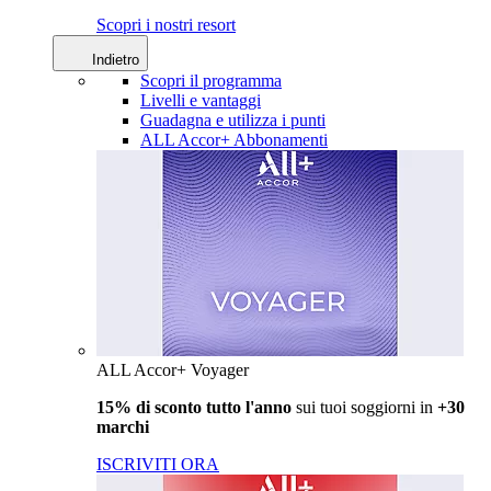
Scopri i nostri resort
Indietro
Scopri il programma
Livelli e vantaggi
Guadagna e utilizza i punti
ALL Accor+ Abbonamenti
ALL Accor+ Voyager
15% di sconto tutto l'anno
sui tuoi soggiorni in
+30
marchi
ISCRIVITI ORA