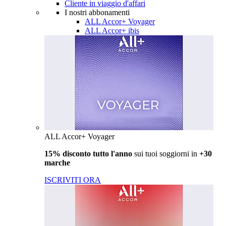
Cliente in viaggio d'affari
I nostri abbonamenti
ALL Accor+ Voyager
ALL Accor+ ibis
ALL Accor+ Voyager
15% disconto tutto l'anno
sui tuoi soggiorni in
+30
marche
ISCRIVITI ORA