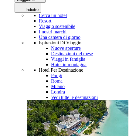
Indietro
Cerca un hotel
Resort
Viaggio sostenibile
I nostri marchi
Una camera di giorno
Ispirazioni Di Viaggio
Nuove aperture
Destinazioni del mese
Viaggi in famiglia
Hotel in montagna
Hotel Per Destinazione
Parigi
Roma
Milano
Londra
Vedi tutte le destinazioni