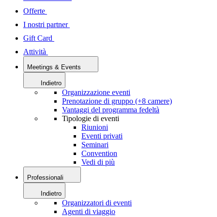
Offerte
I nostri partner
Gift Card
Attività
Meetings & Events
Indietro
Organizzazione eventi
Prenotazione di gruppo (+8 camere)
Vantaggi del programma fedeltà
Tipologie di eventi
Riunioni
Eventi privati
Seminari
Convention
Vedi di più
Professionali
Indietro
Organizzatori di eventi
Agenti di viaggio