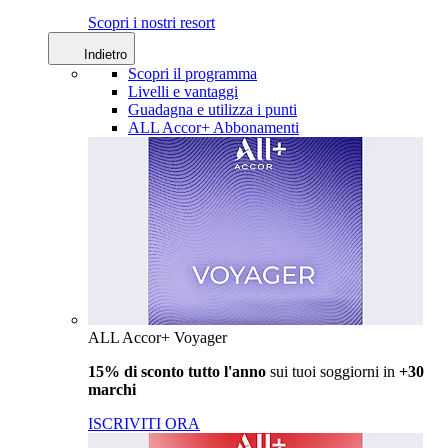
Scopri i nostri resort
Indietro
Scopri il programma
Livelli e vantaggi
Guadagna e utilizza i punti
ALL Accor+ Abbonamenti
ALL Accor+ Voyager
15% di sconto tutto l'anno
sui tuoi soggiorni in
+30
marchi
ISCRIVITI ORA