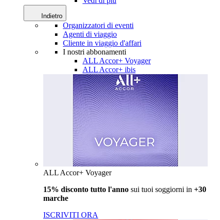
Vedi di più
Indietro
Organizzatori di eventi
Agenti di viaggio
Cliente in viaggio d'affari
I nostri abbonamenti
ALL Accor+ Voyager
ALL Accor+ ibis
ALL Accor+ Voyager
15% disconto tutto l'anno
sui tuoi soggiorni in
+30
marche
ISCRIVITI ORA