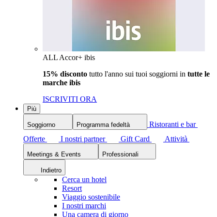
ALL Accor+ ibis
15% disconto
tutto l'anno sui tuoi soggiorni in
tutte le
marche ibis
ISCRIVITI ORA
Più
Ristoranti e bar
Soggiorno
Programma fedeltà
Offerte
I nostri partner
Gift Card
Attività
Meetings & Events
Professionali
Indietro
Cerca un hotel
Resort
Viaggio sostenibile
I nostri marchi
Una camera di giorno