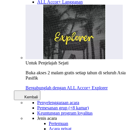
ALL Accor+ Langganan
Untuk Penjelajah Sejati
Buka akses 2 malam gratis setiap tahun di seluruh Asia
Pasifik
Bergabunglah dengan ALL Accor+ Explorer
Kembali
Penyelenggaraan acara
Pemesanan grup (+8 kamar)
Keuntungan program loyalitas
Jenis acara
Pertemuan
Acara privat