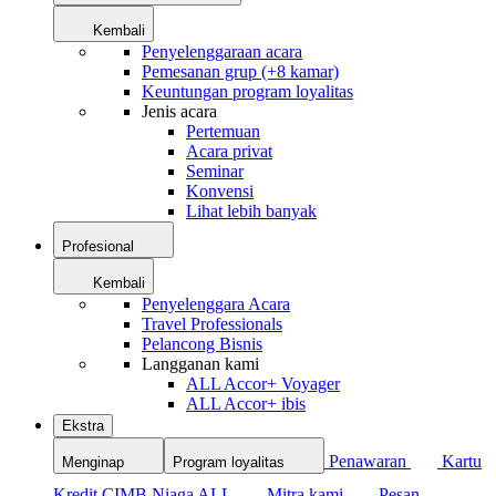
Kembali
Penyelenggaraan acara
Pemesanan grup (+8 kamar)
Keuntungan program loyalitas
Jenis acara
Pertemuan
Acara privat
Seminar
Konvensi
Lihat lebih banyak
Profesional
Kembali
Penyelenggara Acara
Travel Professionals
Pelancong Bisnis
Langganan kami
ALL Accor+ Voyager
ALL Accor+ ibis
Ekstra
Penawaran
Kartu
Menginap
Program loyalitas
Kredit CIMB Niaga ALL
Mitra kami
Pesan