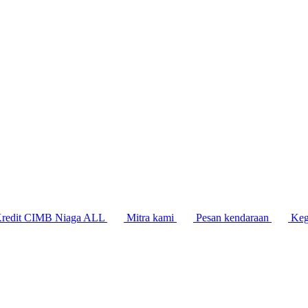
Kredit CIMB Niaga ALL
Mitra kami
Pesan kendaraan
Keg