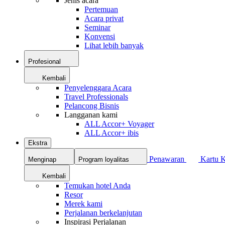
Jenis acara
Pertemuan
Acara privat
Seminar
Konvensi
Lihat lebih banyak
Profesional
Kembali
Penyelenggara Acara
Travel Professionals
Pelancong Bisnis
Langganan kami
ALL Accor+ Voyager
ALL Accor+ ibis
Ekstra
Penawaran
Kartu 
Menginap
Program loyalitas
Kembali
Temukan hotel Anda
Resor
Merek kami
Perjalanan berkelanjutan
Inspirasi Perjalanan