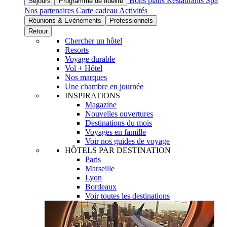
Bons plans
Restaurants
Spa
Séjours
Programme de fidélité
Nos partenaires
Carte cadeau
Activités
Réunions & Evénements
Professionnels
Retour
Chercher un hôtel
Resorts
Voyage durable
Vol + Hôtel
Nos marques
Une chambre en journée
INSPIRATIONS
Magazine
Nouvelles ouvertures
Destinations du mois
Voyages en famille
Voir nos guides de voyage
HÔTELS PAR DESTINATION
Paris
Marseille
Lyon
Bordeaux
Voir toutes les destinations