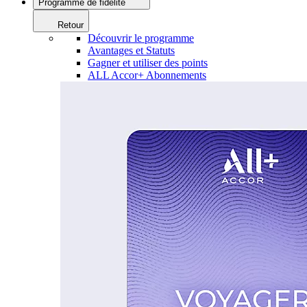
Programme de fidélité
Retour
Découvrir le programme
Avantages et Statuts
Gagner et utiliser des points
ALL Accor+ Abonnements