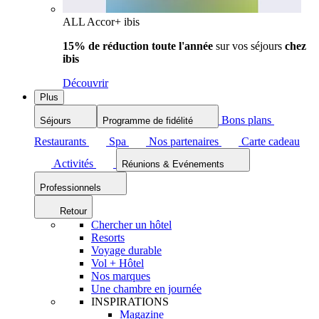
ALL Accor+ ibis
15% de réduction toute l'année
sur vos séjours
chez
ibis
Découvrir
Plus
Bons plans
Séjours
Programme de fidélité
Restaurants
Spa
Nos partenaires
Carte cadeau
Activités
Réunions & Evénements
Professionnels
Retour
Chercher un hôtel
Resorts
Voyage durable
Vol + Hôtel
Nos marques
Une chambre en journée
INSPIRATIONS
Magazine