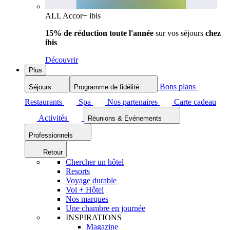
ALL Accor+ ibis
15% de réduction toute l'année
sur vos séjours
chez
ibis
Découvrir
Plus
Bons plans
Séjours
Programme de fidélité
Restaurants
Spa
Nos partenaires
Carte cadeau
Activités
Réunions & Evénements
Professionnels
Retour
Chercher un hôtel
Resorts
Voyage durable
Vol + Hôtel
Nos marques
Une chambre en journée
INSPIRATIONS
Magazine