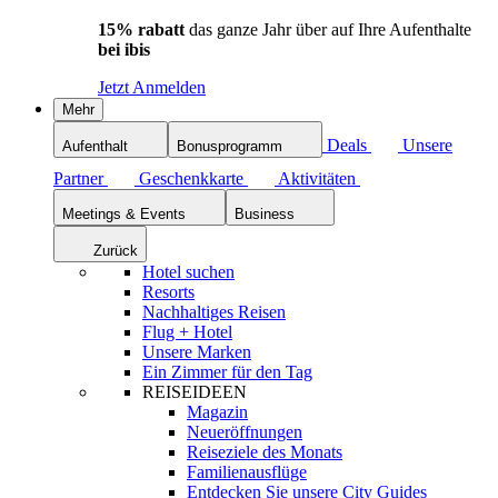
15% rabatt
das ganze Jahr über auf Ihre Aufenthalte
bei ibis
Jetzt Anmelden
Mehr
Deals
Unsere
Aufenthalt
Bonusprogramm
Partner
Geschenkkarte
Aktivitäten
Meetings & Events
Business
Zurück
Hotel suchen
Resorts
Nachhaltiges Reisen
Flug + Hotel
Unsere Marken
Ein Zimmer für den Tag
REISEIDEEN
Magazin
Neueröffnungen
Reiseziele des Monats
Familienausflüge
Entdecken Sie unsere City Guides