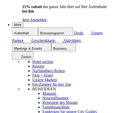
15% rabatt
das ganze Jahr über auf Ihre Aufenthalte
bei ibis
Jetzt Anmelden
Mehr
Deals
Unsere
Aufenthalt
Bonusprogramm
Partner
Geschenkkarte
Aktivitäten
Meetings & Events
Business
Zurück
Hotel suchen
Resorts
Nachhaltiges Reisen
Flug + Hotel
Unsere Marken
Ein Zimmer für den Tag
REISEIDEEN
Magazin
Neueröffnungen
Reiseziele des Monats
Familienausflüge
Entdecken Sie unsere City Guides