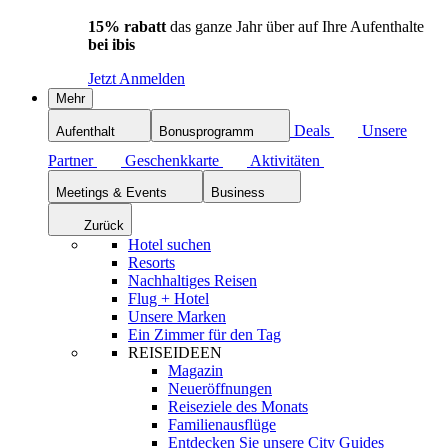
15% rabatt
das ganze Jahr über auf Ihre Aufenthalte
bei ibis
Jetzt Anmelden
Mehr
Deals
Unsere
Aufenthalt
Bonusprogramm
Partner
Geschenkkarte
Aktivitäten
Meetings & Events
Business
Zurück
Hotel suchen
Resorts
Nachhaltiges Reisen
Flug + Hotel
Unsere Marken
Ein Zimmer für den Tag
REISEIDEEN
Magazin
Neueröffnungen
Reiseziele des Monats
Familienausflüge
Entdecken Sie unsere City Guides