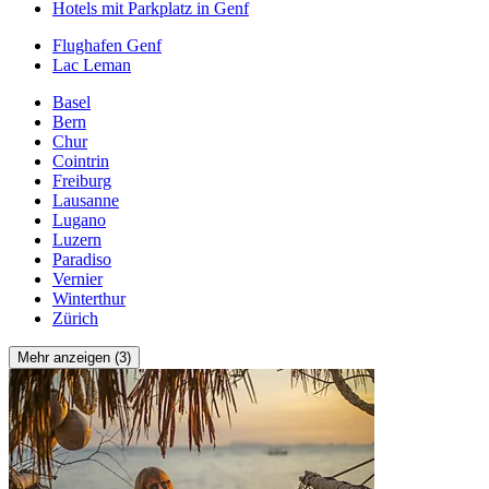
Hotels mit Parkplatz in Genf
Flughafen Genf
Lac Leman
Basel
Bern
Chur
Cointrin
Freiburg
Lausanne
Lugano
Luzern
Paradiso
Vernier
Winterthur
Zürich
Mehr anzeigen (3)