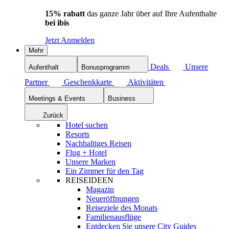
15% rabatt
das ganze Jahr über auf Ihre Aufenthalte
bei ibis
Jetzt Anmelden
Mehr
Deals
Unsere
Aufenthalt
Bonusprogramm
Partner
Geschenkkarte
Aktivitäten
Meetings & Events
Business
Zurück
Hotel suchen
Resorts
Nachhaltiges Reisen
Flug + Hotel
Unsere Marken
Ein Zimmer für den Tag
REISEIDEEN
Magazin
Neueröffnungen
Reiseziele des Monats
Familienausflüge
Entdecken Sie unsere City Guides