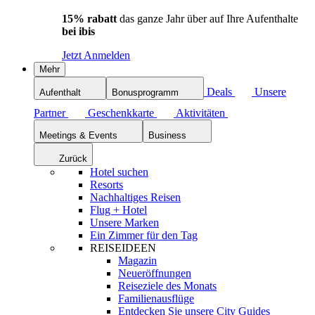
15% rabatt
das ganze Jahr über auf Ihre Aufenthalte
bei ibis
Jetzt Anmelden
Mehr
Deals
Unsere
Aufenthalt
Bonusprogramm
Partner
Geschenkkarte
Aktivitäten
Meetings & Events
Business
Zurück
Hotel suchen
Resorts
Nachhaltiges Reisen
Flug + Hotel
Unsere Marken
Ein Zimmer für den Tag
REISEIDEEN
Magazin
Neueröffnungen
Reiseziele des Monats
Familienausflüge
Entdecken Sie unsere City Guides