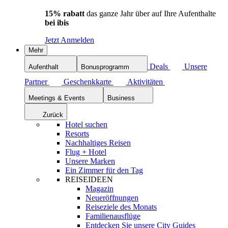
15% rabatt
das ganze Jahr über auf Ihre Aufenthalte
bei ibis
Jetzt Anmelden
Mehr
Deals
Unsere
Aufenthalt
Bonusprogramm
Partner
Geschenkkarte
Aktivitäten
Meetings & Events
Business
Zurück
Hotel suchen
Resorts
Nachhaltiges Reisen
Flug + Hotel
Unsere Marken
Ein Zimmer für den Tag
REISEIDEEN
Magazin
Neueröffnungen
Reiseziele des Monats
Familienausflüge
Entdecken Sie unsere City Guides