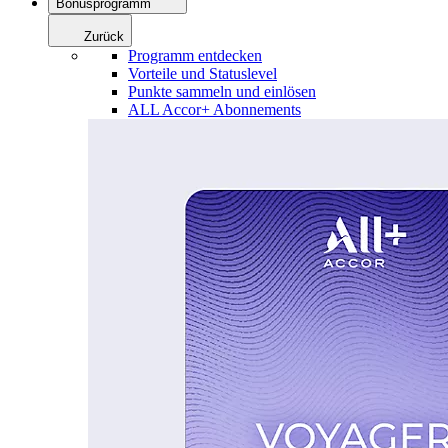
Bonusprogramm
Zurück
Programm entdecken
Vorteile und Statuslevel
Punkte sammeln und einlösen
ALL Accor+ Abonnements