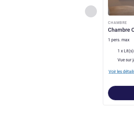
Précédent - Chamb
CHAMBRE
Chambre Cl
1 pers. max
Literie
1 x Lit(s
Vues :
Vue sur j
Voir les détail
Page
1
sur
4
, Ch