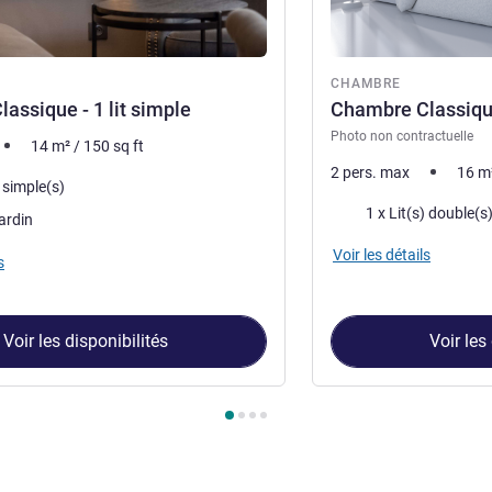
re
CHAMBRE
assique - 1 lit simple
Chambre Classique 
Photo non contractuelle
14
m²
/
150
sq ft
2 pers. max
16
m
) simple(s)
Literie
1 x Lit(s) double(s
ardin
Voir les détails
s
Voir les disponibilités
Voir les
ambre 1 : Chambre Classique - 1 lit simple , Chambre 2 : Chambre