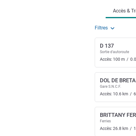
Accès & Tr
Filtres
D 137
Sortie d'autoroute
Accès:
100
m
/
0.
DOL DE BRET
Gare S.N.C.F.
Accès:
10.6
km
/
6
BRITTANY FER
Ferries
Accès:
26.8
km
/
1