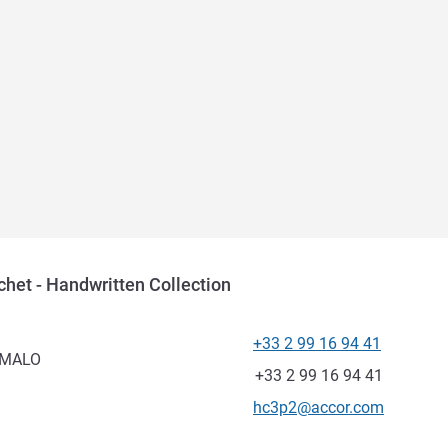
chet - Handwritten Collection
+33 2 99 16 94 41
Téléphone
-MALO
Fax
+33 2 99 16 94 41
Email de contact
hc3p2@accor.com