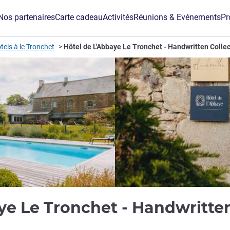
Nos partenaires
Carte cadeau
Activités
Réunions & Evénements
Pr
tels à le Tronchet
Hôtel de L'Abbaye Le Tronchet - Handwritten Colle
ye Le Tronchet - Handwritte