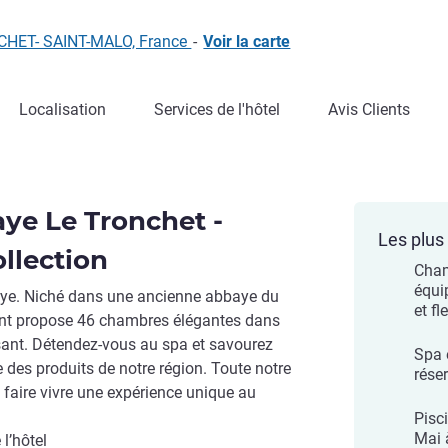
ONCHET- SAINT-MALO, France
-
Voir la carte
Localisation
Services de l'hôtel
Avis Clients
aye Le Tronchet -
Les plus 
llection
Cham
équi
baye. Niché dans une ancienne abbaye du
et fl
ement propose 46 chambres élégantes dans
sant. Détendez-vous au spa et savourez
Spa 
 des produits de notre région. Toute notre
rése
faire vivre une expérience unique au
Pisc
Mai 
l’hôtel