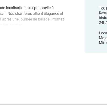
'une localisation exceptionnelle à
Tous 
Rest
nan. Nos chambres allient élégance et
bist
l après une journée de balade. Profitez
24h
e lieu unique.
Loca
bbaye. Niché dans une ancienne abbaye du
Malo
chet - Handwritten Collection
pose 46 chambres élégantes. Détendez-
Min 
uisine raffinée dans notre restaurant
ubliable vous attends.
de l'hôtel