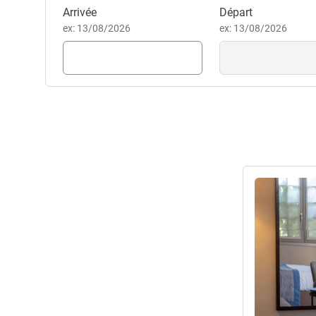
Réserver cet hôtel
Arrivée
Départ
ex: 13/08/2026
ex: 13/08/2026
Voir les détail