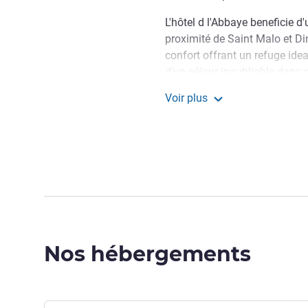
L'hôtel d l'Abbaye beneficie d
proximité de Saint Malo et Di
confort offrant un refuge idea
d'un séjour inoubliable dans c
Voir plus
Bienvenue à l'hôtel de l'A
Hôtel de L'Abbaye Le Tron
13ème siècle, notre lieu pro
vous au spa ou savourez une c
gastronomique. Un séjour ino
Anne LECHAPLAIN, Direction 
Nos hébergements