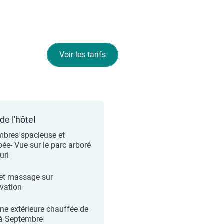
Voir les tarifs
de l'hôtel
bres spacieuse et
pée- Vue sur le parc arboré
euri
et massage sur
rvation
ine extérieure chauffée de
à Septembre