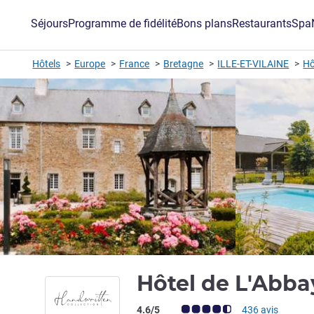
Séjours
Programme de fidélité
Bons plans
Restaurants
Spa
Hôtels
Europe
France
Bretagne
ILLE-ET-VILAINE
Hô
Hôtel de L'Abba
Note Avis clients (Note ALL)
4.6/5
436 avis