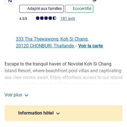
Adapté aux familles
Ecocertifié
Note Avis clients (Note ALL)
181 avis
4.3/5
333 Tha Thewawong, Koh Si Chang,
20120 CHONBURI, Thaïlande
-
Voir la carte
Escape to the tranquil haven of Novotel Koh Si Chang
Description
Island Resort, where beachfront pool villas and captivating
sea view rooms await. Enjoy effortless access to our island
paradise with Novotel Koh Si Chang's exclusive speedboat
service, available at a special discounted rate from our
Voir plus
private pier connecting Sriracha mainland and Koh Si
Novotel Koh Si Chang
Chang Island. Whether you're seeking relaxation or
adventure, our speedboat service is at your disposal upon
Information hôtel
request, ensuring a seamless and memorable journey.