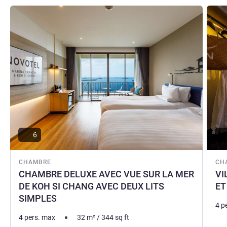
Voir les détails
Voir le
6
CHAMBRE
CH
CHAMBRE DELUXE AVEC VUE SUR LA MER
VI
DE KOH SI CHANG AVEC DEUX LITS
ET
SIMPLES
4 p
4 pers. max
32
m²
/
344
sq ft
Lite