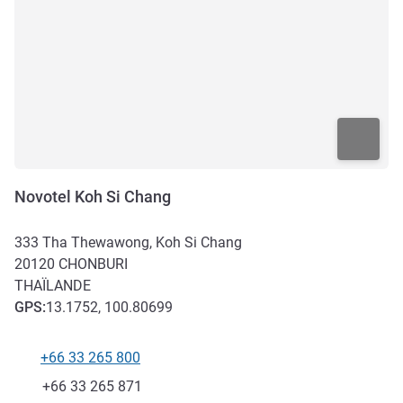
Novotel Koh Si Chang
333 Tha Thewawong, Koh Si Chang
20120
CHONBURI
THAÏLANDE
GPS
:
13.1752, 100.80699
+66 33 265 800
Téléphone
Fax
+66 33 265 871