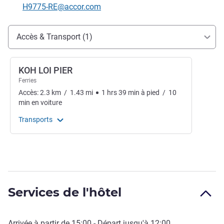
Email de contact
H9775-RE@accor.com
Accès et transports
Accès & Transport (1)
KOH LOI PIER
Ferries
Accès:
2.3
km
/
1.43
mi
1
hrs
39
min
à pied
/
10
min
en voiture
Transports
Services de l'hôtel
Arrivée à partir de
15:00
- Départ jusqu'à
12:00