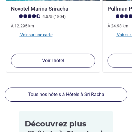
4 étoiles
Novotel Marina Sriracha
Pullman P
Note Avis clients (Note ALL)
avis
Note Avis cli
4.5/5
(1804
)
À
12.295
km
À
24.98
km
Voir sur une carte
Voir sur
Voir l'hôtel
Tous nos hôtels à Hôtels à Sri Racha
Découvrez plus