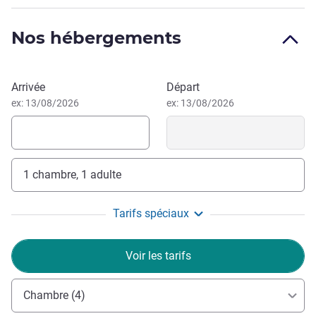
Top leisure destinations at beautiful island of Koh Si
Chang relax and enjoy sightseeing around the island with
Nos hébergements
top 4 unseen attractions ; Chao Pho Khao Yai, Buddha
Footprint, Phra chuthathut Palace, Chong Khao Kad
Réserver cet hôtel
Arrivée
Départ
ex: 13/08/2026
ex: 13/08/2026
1 chambre, 1 adulte
Tarifs spéciaux
Voir les tarifs
Chambre (4)