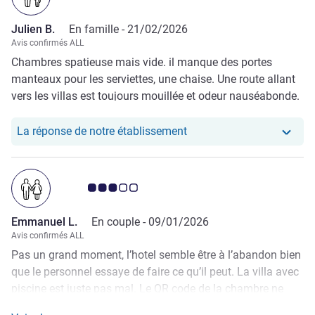
Julien B.
En famille -
21/02/2026
Avis confirmés ALL
Chambres spatieuse mais vide. il manque des portes
manteaux pour les serviettes, une chaise. Une route allant
vers les villas est toujours mouillée et odeur nauséabonde.
Beaucoup de déchets plastiques en extérieur dans l hotel
Notre hôtel a repondu au 
La réponse de notre établissement
Note Avis clients 3.0/5
Emmanuel L.
En couple -
09/01/2026
Avis confirmés ALL
Pas un grand moment, l’hotel semble être à l’abandon bien
que le personnel essaye de faire ce qu’il peut. La villa avec
piscine est juste pas mal. Le QR code de la chambre ne
correspondait pas à notre chambre pour commander les