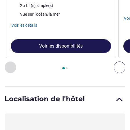
Literie
2 x Lit(s) simple(s)
Vue
Vues :
Vue sur l'océan/la mer
Voi
Voir les détails
Voir les disponibilités
Page
1
sur
2
, Chambre 1 : CHAMBRE DELUXE AVEC VUE SUR
Précédent - Chambre
Sui
Localisation de l'hôtel