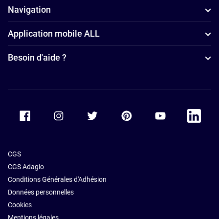
Navigation
Application mobile ALL
Besoin d'aide ?
Accor Facebook
Accor Instagram
Accor Twitter
Accor Pinterest
Accor Youtube
Accor Li
CGS
CGS Adagio
Conditions Générales d'Adhésion
Données personnelles
Cookies
Mentions légales