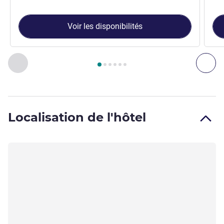
Voir les disponibilités
Page
1
sur
6
, Chambre 1 : Chambre Supérieure avec 2 lits simpl
Précédent - Chambre
Sui
Localisation de l'hôtel