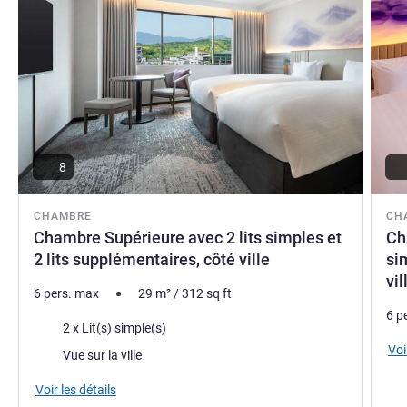
caché de Nara Kashihara, notre hôtel offre un cadre idéal
de détente avec sources d'eau chaude et cuisine locale,
pour ravir vos cinq sens.
Yusuke KITAGUCHI, Direction de l'hôtel
8
CHAMBRE
CH
Chambre Supérieure avec 2 lits simples et
Ch
2 lits supplémentaires, côté ville
si
vil
6 pers. max
29
m²
/
312
sq ft
6 p
Literie
2 x Lit(s) simple(s)
Voi
Vues :
Vue sur la ville
Voir les détails