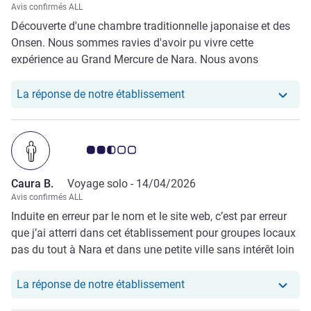
Avis confirmés ALL
Découverte d'une chambre traditionnelle japonaise et des
Onsen. Nous sommes ravies d'avoir pu vivre cette
expérience au Grand Mercure de Nara. Nous avons
également pu participer à des activités manuelles. Nous
avons également loué des vélos électriques afin de visiter
Notre hôtel a repondu au 
La réponse de notre établissement
les alentours. Le personnel nous a bien aider en vu de faire
transférer nos valises à l'aide du service TA-Q-BIN
Note Avis clients 2.5/5
Caura B.
Voyage solo -
14/04/2026
Avis confirmés ALL
Induite en erreur par le nom et le site web, c’est par erreur
que j’ai atterri dans cet établissement pour groupes locaux
pas du tout à Nara et dans une petite ville sans intérêt loin
de tout . Grand établissement sans charme mais avec un
onsen agréable et un petit dejeuner copieux
Notre hôtel a repondu au
La réponse de notre établissement