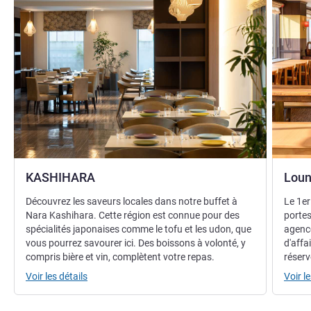
KASHIHARA
Loun
Découvrez les saveurs locales dans notre buffet à
Le 1er
Nara Kashihara. Cette région est connue pour des
portes
spécialités japonaises comme le tofu et les udon, que
agence
vous pourrez savourer ici. Des boissons à volonté, y
d'affa
compris bière et vin, complètent votre repas.
réserv
Voir les détails
Voir le