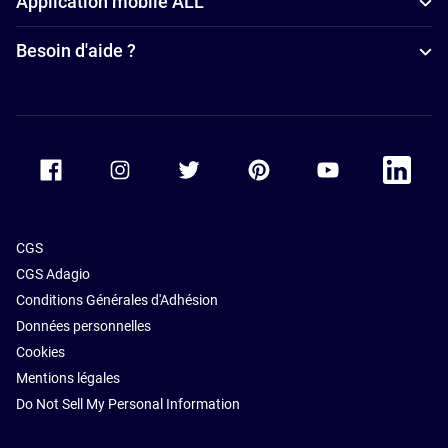
Application mobile ALL
Besoin d'aide ?
Accor Facebook
Accor Instagram
Accor Twitter
Accor Pinterest
Accor Youtube
Accor Li
CGS
CGS Adagio
Conditions Générales d'Adhésion
Données personnelles
Cookies
Mentions légales
Do Not Sell My Personal Information