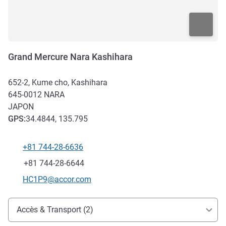
Grand Mercure Nara Kashihara
652-2, Kume cho, Kashihara
645-0012
NARA
JAPON
GPS
:
34.4844, 135.795
+81 744-28-6636
Téléphone
Fax
+81 744-28-6644
Email de contact
HC1P9@accor.com
Accès et transports
Accès & Transport (2)