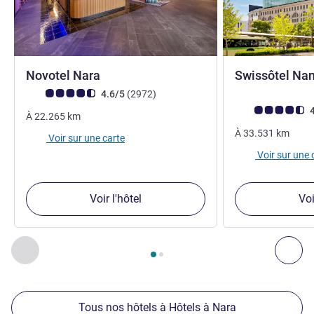
4 étoiles
Novotel Nara
Swissôtel Na
Note Avis clients (Note ALL)
avis
4.6/5
(2972
)
Note Avis clients
4
À
22.265
km
À
33.531
km
Voir sur une carte
Voir sur une 
Voir l'hôtel
Voi
Page
1
sur
2
, Nos autres établissements à proximité 1 :, Nos 
Précédent - Nos autres établissements à proximité
Sui
Tous nos hôtels à Hôtels à Nara