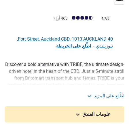
ملاحظة أراء العملاء (رأي ALL)
463 أراء
4.7/5
40 Fort Street, Auckland CBD, 1010 AUCKLAND,
نيوزيلندي
-
اطّلع على الخريطة
Discover a bold alternative with TRIBE, the ultimate design-
الوصف
driven hotel in the heart of the CBD. Just a 5-minute stroll
from Britomart transport hub and ferries, TRIBE is your
perfect launchpad for both business and leisure. Immerse
yourself in Britomart 's chic shopping, delectable dining,
اطّلِع على المزيد
and vibrant nightlife. With Commercial Bay, Viaduct
TRIBE Auckland Fort Street
Harbour, and Wynyard Quarter only minutes away, your
stylish stay promises endless excitement and convenience.
علومات الفندق
TRIBE in Auckland's CBD offers modern hotel