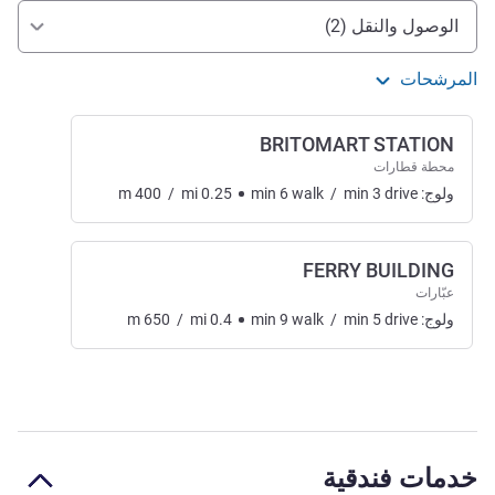
الوصول والتنقل
الوصول والنقل (2)
المرشحات
BRITOMART STATION
محطة قطارات
ولوج:
drive
3
min
/
walk
6
min
0.25
mi
/
400
m
FERRY BUILDING
عبّارات
ولوج:
drive
5
min
/
walk
9
min
0.4
mi
/
650
m
خدمات فندقية