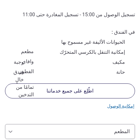
تسجيل الوصول من
15:00
- تسجيل المغادرة حتى
11:00
في الفندق
الحيوانات الأليفة غير مسموح بها
مطعم
إمكانية التنقل بالكرسي المتحرّك
وافاي
مكيف
وجبة
الفطور
حانة
فندق
خالٍ
تمامًا من
اطّلِع على جميع خدماتنا
التدخين
إمكانية الوصول
المطعم