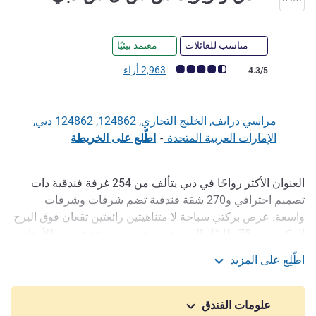
مناسب للعائلات
معتمد بيئيًا
ملاحظة أراء العملاء (رأي ALL)
2,963 أراء
4.3/5
مراسي درايف, الخليج التجاري, 124862, 124862 دبي,
الإمارات العربية المتحدة
-
اطّلع على الخريطة
العنوان الأكثر رواجًا في دبي يتألف من 254 غرفة فندقية ذات
الوصف
تصميم احترافي و270 شقة فندقية تضم شرفات وشرفات
واسعة. عرض بركتي سباحة لا متناهيتين رائعتين تقعان فوق البرج
المكون من 75 طابقًا والمعترف به في موسوعة غينيس للأرقام
القياسية باعتباره أعلى حوض سباحة في العالم. انغمس في
اطّلِع على المزيد
تجارب تناول الطعام الفريدة في Fi'lia Dubai و Carna by Dario
فندق و ريزيدنس س ل س دبي
Cecchini. يقع Ciel Spa Ciel Spa في الطابق 69 ، ويحتوي على
كل ما تحتاجه لتنغمس في الاسترخاء الراقي.
علومات الفندق