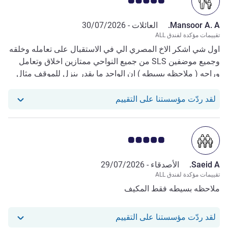
ملاحظة أراء العملاء 5.0/5
Mansoor A. A.
العائلات -
30/07/2026
تقييمات مؤكدة لفندق ALL
اول شي اشكر الاخ المصري الي في الاستقبال على تعامله وخلقه
وجميع موضفين SLS من جميع النواحي ممتازين اخلاق وتعامل
وراحه ( ملاحظه بسيطه ) ان الواحد ما يقدر ينزل للموقف مثال
انا جاي من السعوديه قبل السفره قلت بشوف سيارتي واشيك
عليها من زيت وماء وارتب اغراضي قالو ممنوع النزول للمواقف
استجاب فندقنا للمراجعة من Mansoor A. A.
لقد ردّت مؤسستنا على التقييم
ملاحظة أراء العملاء 5.0/5
Saeid A.
الأصدقاء -
29/07/2026
تقييمات مؤكدة لفندق ALL
ملاحظه بسيطه فقط المكيف
استجاب فندقنا للمراجعة من Saeid A.
لقد ردّت مؤسستنا على التقييم