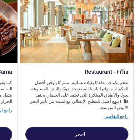
Carna
Restaurant - Fi'lia
نفخر بكونك مطعمًا بقيادة نسائية، ملتزمًا بتوفير أفضل
كما يقو
المكونات، توقع الباستا المصنوعة يدويًا والبيتزا المصنوعة
السلسلة
يدويًا والأطباق المبتكرة التي تعتمد على الخضار. يحتفل
ينتقل م
Fi'lia بنهج أصيل للمطبخ الإيطالي مع لمسة من تأثير البحر
الجزار 
الأبيض المتوسط.
راجع ال
راجع التفاصيل
احجز