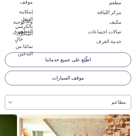
موقف
مطعم
إمكانية
مركز اللياقة
التنقل
وافاي
مكيف
وجبة
بالكرسي
الفطور
صالات اجتماعات
فندق
المتحرّك
خالٍ
خدمة الغرف
تمامًا من
التدخين
اطّلِع على جميع خدماتنا
موقف السيارات
مطاعم
راجع التفاصيل
راجع التفا