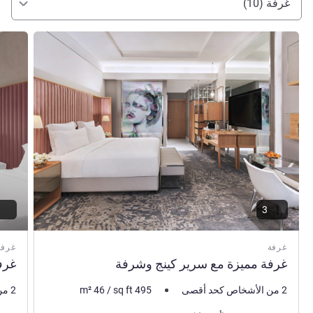
غرفة (10)
راجع التفاصيل
راجع ال
3
غرفة
غرفة
غرفة مميزة مع سرير كينج‬ وشرفة
غر‬
2 من الأشخاص كحد أقصى
495
sq ft
/
46
m²
2 من الأشخاص كحد أقصى