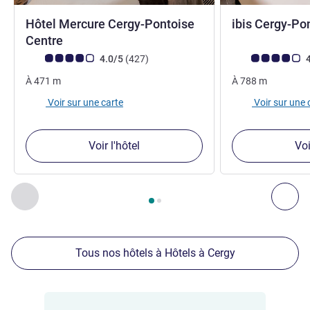
Hôtel Mercure Cergy-Pontoise
ibis Cergy-Po
4 étoiles
Centre
Note Avis clients (Note ALL)
avis
Note Avis clients
4.0/5
(427
)
4
À
471
m
À
788
m
Voir sur une carte
Voir sur une 
Voir l'hôtel
Voi
Page
1
sur
2
, Nos autres établissements à proximité 1 :, Nos 
Précédent - Nos autres établissements à proximité
Sui
Tous nos hôtels à Hôtels à Cergy