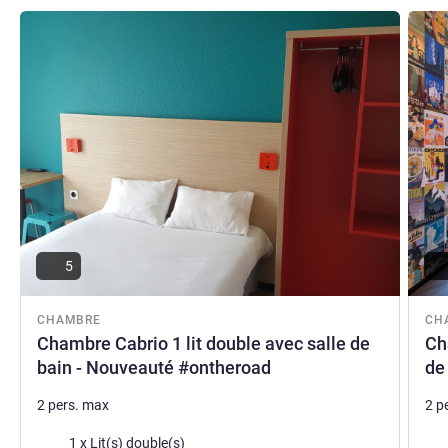
Voir les détails
Voir le
5
CHAMBRE
CH
Chambre Cabrio 1 lit double avec salle de
Ch
bain - Nouveauté #ontheroad
de
2 pers. max
2 p
Literie
Lite
1 x Lit(s) double(s)