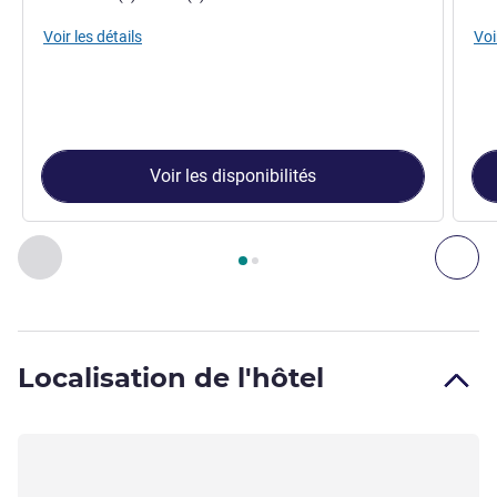
Voir les détails
Voi
Voir les disponibilités
Page
1
sur
2
, Chambre 1 : Chambre Cabrio 1 lit double avec s
Précédent - Chambre
Sui
Localisation de l'hôtel