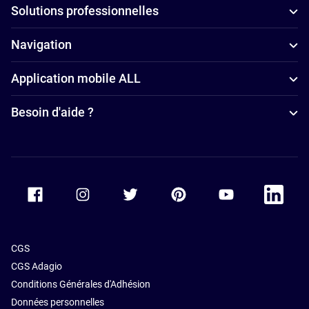
Solutions professionnelles
Navigation
Application mobile ALL
Besoin d'aide ?
Accor Facebook
Accor Instagram
Accor Twitter
Accor Pinterest
Accor Youtube
Accor Li
CGS
CGS Adagio
Conditions Générales d'Adhésion
Données personnelles