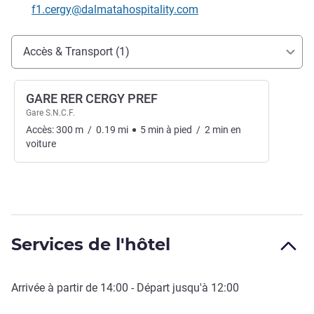
Email de contact
f1.cergy@dalmatahospitality.com
Accès et transports
Accès & Transport (1)
GARE RER CERGY PREF
Gare S.N.C.F.
Accès:
300
m
/
0.19
mi
5
min
à pied
/
2
min
en
voiture
Services de l'hôtel
Arrivée à partir de
14:00
- Départ jusqu'à
12:00