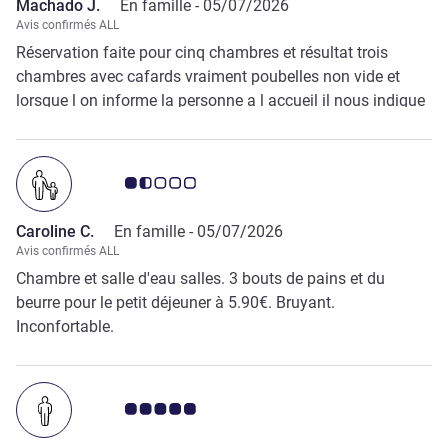
Machado J.
En famille -
05/07/2026
Avis confirmés ALL
Réservation faite pour cinq chambres et résultat trois
chambres avec cafards vraiment poubelles non vide et
lorsque l on informe la personne a l accueil il nous indique
d envoyer un mail à la direction genre rien a faire wc abîmé
et sale odeur de cigarette dans certaine chambres vraiment
très déçu et lorsque vous regardez les photos sur le site
Note Avis clients 1.5/5
rien à voir avec la réalité
Caroline C.
En famille -
05/07/2026
Avis confirmés ALL
Chambre et salle d'eau salles. 3 bouts de pains et du
beurre pour le petit déjeuner à 5.90€. Bruyant.
Inconfortable.
Note Avis clients 5.0/5