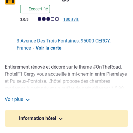
Ecocertifié
Note Avis clients (Note ALL)
180 avis
3.0/5
3 Avenue Des Trois Fontaines, 95000 CERGY,
France
-
Voir la carte
Entièrement rénové et décoré sur le thème #OnTheRoad,
Description
l'hotelF1 Cergy vous accueille à mi-chemin entre Pierrelaye
et Puiseux-Pontoise. L'hôtel propose des chambres
modernes à petit prix et un buffet de petit déjeuner à 5,90
euros. Proche des grandes écoles et du centre commercial
Voir plus
des 3 Fontaines, cet hôtel économique à Cergy est
hotelF1 Cergy
facilement accessible en voiture. La gare RER A de Cergy-
Préfecture est à 300 m, et celles de Cergy-le-Haut et Cergy-
Information hôtel
Saint-Christophe sont à seulement 10 minutes en voiture.