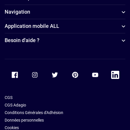
Navigation
Application mobile ALL
Besoin d'aide ?
Accor Facebook
Accor Instagram
Accor Twitter
Accor Pinterest
Accor Youtube
Accor Li
CGS
CGS Adagio
Conditions Générales d'Adhésion
Données personnelles
Cookies