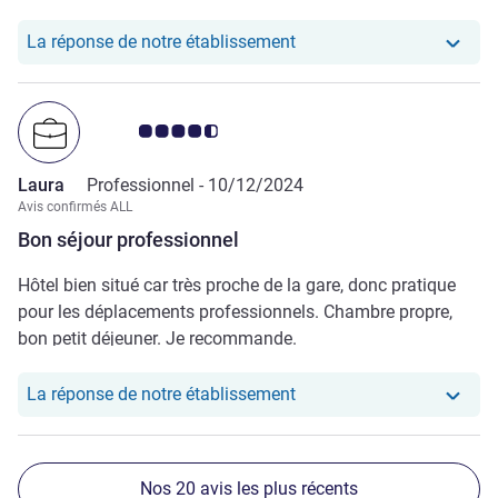
retirer les sécurités. Bref, je dérangeais. Chambre petite,
triste et froide ("Styles"??) et pas d'upgrade de chambre
Notre hôtel a repondu au
La réponse de notre établissement
malgré Accor Gold
Note Avis clients 4.5/5
Laura
Professionnel -
10/12/2024
Avis confirmés ALL
Bon séjour professionnel
Hôtel bien situé car très proche de la gare, donc pratique
pour les déplacements professionnels. Chambre propre,
bon petit déjeuner. Je recommande.
Notre hôtel a repondu au
La réponse de notre établissement
Nos 20 avis les plus récents