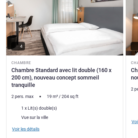
4
CHAMBRE
CH
Chambre Standard avec lit double (160 x
Ch
200 cm), nouveau concept sommeil
no
tranquille
2 p
2 pers. max
19
m²
/
204
sq ft
Lite
Literie
1 x Lit(s) double(s)
Vue
Vues :
Vue sur la ville
Voi
Voir les détails