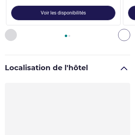
Voir les disponibilités
Page
1
sur
2
, Chambre 1 : Chambre Standard avec lit double 
Précédent - Chambre
Sui
Localisation de l'hôtel