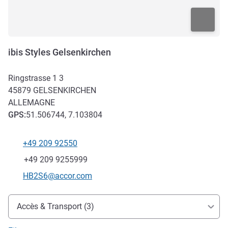
ibis Styles Gelsenkirchen
Ringstrasse 1 3
45879
GELSENKIRCHEN
ALLEMAGNE
GPS
:
51.506744, 7.103804
+49 209 92550
Téléphone
Fax
+49 209 9255999
Email de contact
HB2S6@accor.com
Accès et transports
Accès & Transport (3)