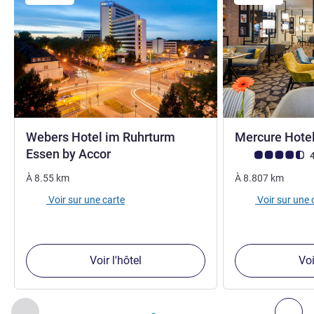
Webers Hotel im Ruhrturm
Mercure Hote
Essen by Accor
Note Avis clients
4
À
8.55
km
À
8.807
km
Voir sur une carte
Voir sur une 
Voir l'hôtel
Voi
Page
1
sur
2
, Nos autres établissements à proximité 1 :, Nos 
Précédent - Nos autres établissements à proximité
Sui