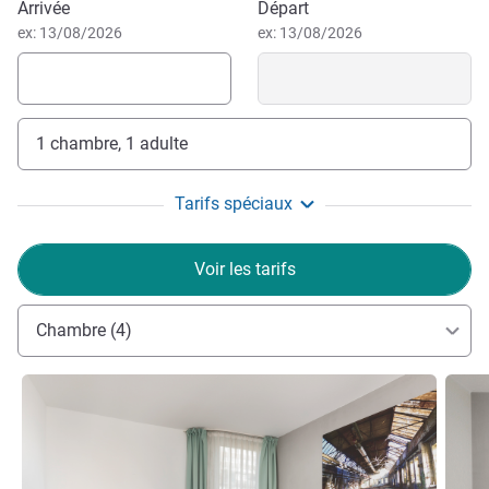
Réserver cet hôtel
Arrivée
Départ
ex: 13/08/2026
ex: 13/08/2026
Nous vous souhaitons la bienvenue ! Notre équipe est à
votre disposition 24h/24 pour rendre votre séjour à la fois
relaxant et enrichissant. Profitez d'un séjour unique,
parfaitement adapté à vos besoins !
1 chambre, 1 adulte
Sandra Werner, Direction de l'hôtel
Tarifs spéciaux
Voir les tarifs
Chambre (4)
Voir les détails
Voir le