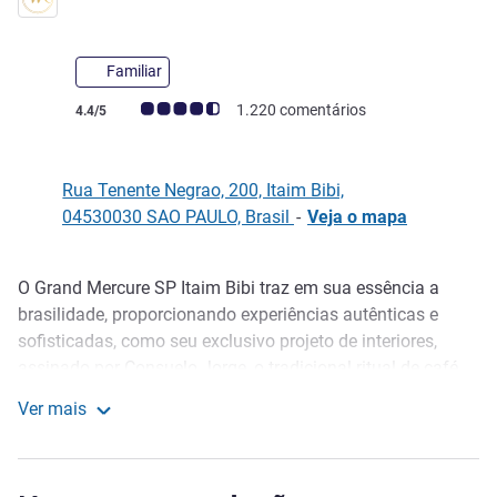
Familiar
Classificação clientes Avis (Classificação ALL)
1.220 comentários
4.4/5
Rua Tenente Negrao, 200, Itaim Bibi,
04530030 SAO PAULO, Brasil
-
Veja o mapa
O Grand Mercure SP Itaim Bibi traz em sua essência a
Descrição
brasilidade, proporcionando experiências autênticas e
sofisticadas, como seu exclusivo projeto de interiores,
assinado por Consuelo Jorge, o tradicional ritual de café
coado e o melhor da culinária contemporânea brasileira.
Ver mais
Os quartos com varanda são espaçosos e contam com
Grand Mercure SP Itaim Bibi
todas as comodidades para maximizar sua estada, além
de opções para pós-cirurgia e mobilidade reduzida.