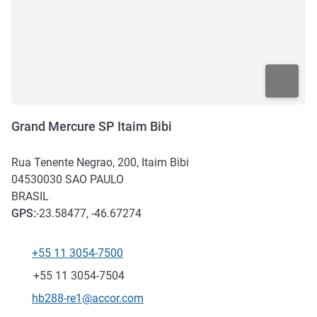
Grand Mercure SP Itaim Bibi
Rua Tenente Negrao, 200, Itaim Bibi
04530030
SAO PAULO
BRASIL
GPS
:
-23.58477, -46.67274
+55 11 3054-7500
Telefone
Fax
+55 11 3054-7504
E-mail de contato
hb288-re1@accor.com