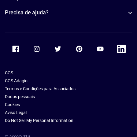
Precisa de ajuda?
Accor Facebook
Accor Instagram
Accor Twitter
Accor Pinterest
Accor Youtube
Accor Li
CGS
CGS Adagio
Termos e Condições para Associados
Dados pessoais
Cookies
Aviso Legal
Do Not Sell My Personal Information
© Accor2019