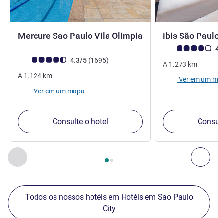
Mercure Sao Paulo Vila Olimpia
ibis São Paul
4 estrelas
Classificação clie
4
Classificação clientes Avis (Classificação ALL)
comentários
4.3/5
(1695
)
A
1.273
km
A
1.124
km
Ver em um 
Ver em um mapa
Consulte o hotel
Consu
Página
1
de
2
, Nossos outros estabelecimentos nas proximid
Anterior - Nossos outros estabelecimentos nas proximid
Pró
Todos os nossos hotéis em Hotéis em Sao Paulo
City