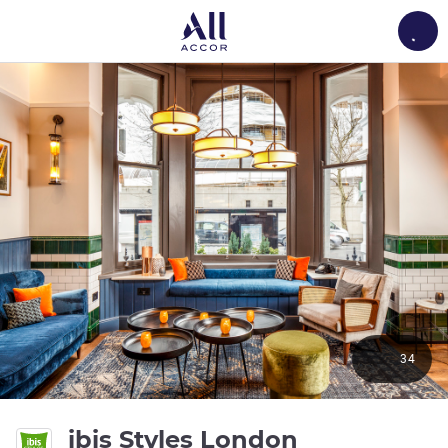
Load
34
ibis Styles London