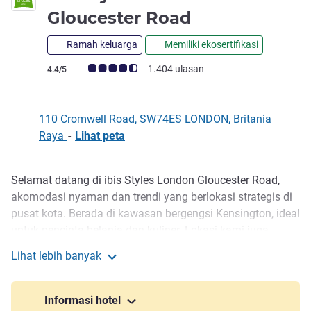
bintang 3
Gloucester Road
Ramah keluarga
Memiliki ekosertifikasi
Catatan tamu Avis (Peringkat ALL)
1.404 ulasan
4.4/5
110 Cromwell Road, SW74ES LONDON, Britania
Raya
-
Lihat peta
Selamat datang di ibis Styles London Gloucester Road,
Deskripsi
akomodasi nyaman dan trendi yang berlokasi strategis di
pusat kota. Berada di kawasan bergengsi Kensington, ideal
untuk pencinta belanja dan kuliner. Lokasi kami juga
sempurna untuk menjelajahi tempat wisata ikonik di
Lihat lebih banyak
London, termasuk Science Museum, Victoria and Albert
ibis Styles London Gloucester Road
Museum, dan Natural History Museum. Stasiun tube
Gloucester Road hanya 2 menit jalan kaki, dengan koneksi
Informasi hotel