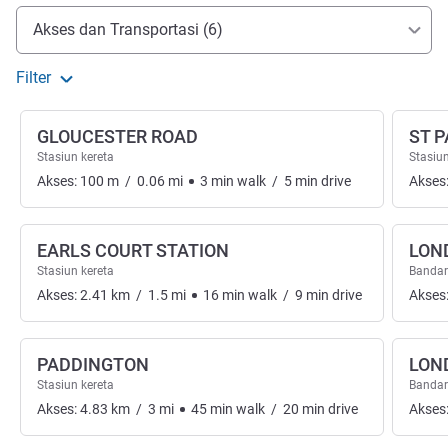
Akses dan Transportasi
Akses dan Transportasi (6)
Filter
GLOUCESTER ROAD
ST 
Stasiun kereta
Stasiun
Akses:
100
m
/
0.06
mi
3
min
walk
/
5
min
drive
Akses
EARLS COURT STATION
LON
Stasiun kereta
Banda
Akses:
2.41
km
/
1.5
mi
16
min
walk
/
9
min
drive
Akses
PADDINGTON
LON
Stasiun kereta
Banda
Akses:
4.83
km
/
3
mi
45
min
walk
/
20
min
drive
Akses