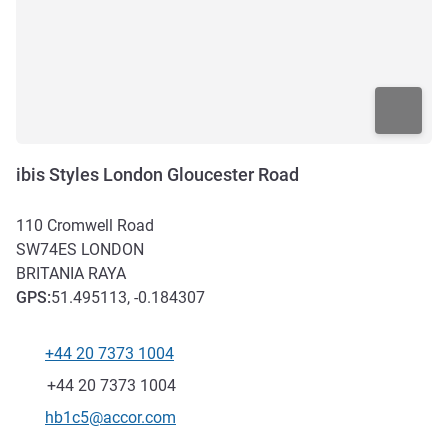
ibis Styles London Gloucester Road
110 Cromwell Road
SW74ES
LONDON
BRITANIA RAYA
GPS
:
51.495113, -0.184307
+44 20 7373 1004
Telepon
Fax
+44 20 7373 1004
Email kontak
hb1c5@accor.com