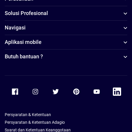
Solusi Profesional
Navigasi
Aplikasi mobile
Butuh bantuan ?
Accor Facebook
Accor Instagram
Accor Twitter
Accor Pinterest
Accor Youtube
Accor Li
Persyaratan & Ketentuan
Persyaratan & Ketentuan Adagio
Syarat dan Ketentuan Keanggotaan