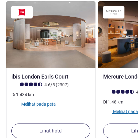
bintang 3
ibis London Earls Court
Mercure Londo
Catatan tamu Avis (Peringkat ALL)
ulasan
4.6/5
(2307
)
Catatan tamu Avis
4
Di
1.434
km
Di
1.48
km
Melihat pada peta
Melihat pada
Lihat hotel
Lih