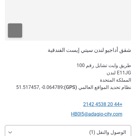
شقق أداجيو لندن سيتي إيست الفندقية
طريق وايت تشابل رقم 100
E11JG
لندن
المملكة المتحدة
نظام تحديد المواقع العالمي (
GPS
):
51.517457, -0.064789
+44 20 4538 2142
الهاتف
تواصل معنا عبر البريد الإلكتروني
HB0I5@adagio-city.com
الوصول والتنقل
الوصول والنقل (1)