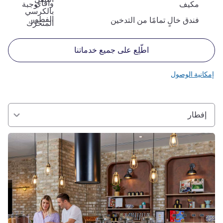
وافاي
مكيف
وجبة
بالكرسي
الفطور
فندق خالٍ تمامًا من التدخين
المتحرّك
اطّلِع على جميع خدماتنا
إمكانية الوصول
إفطار
راجع التفاصيل