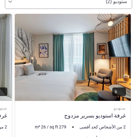
ستوديو (2)
راجع التفاصيل
راجع ال
6
ستوديو
ستود
غرفة استوديو بسرير مزدوج
غرف
2 من الأشخاص كحد أقصى
279
sq ft
/
26
m²
2 من الأشخاص كحد أقصى