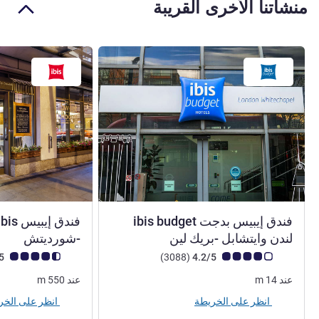
منشآتنا الأخرى القريبة
فندق إيبيس بدجت ibis budget
2 نجمة
3 نجوم
لندن وايتشابل -بريك لين
-شورديتش
ملاحظة أراء العملاء (رأي ALL)
أراء
ملاحظة أراء العملاء (رأي
4.4/5
)
(3088
4.2/5
عند
14
m
عند
550
m
انظر على الخريطة
انظر على الخريطة