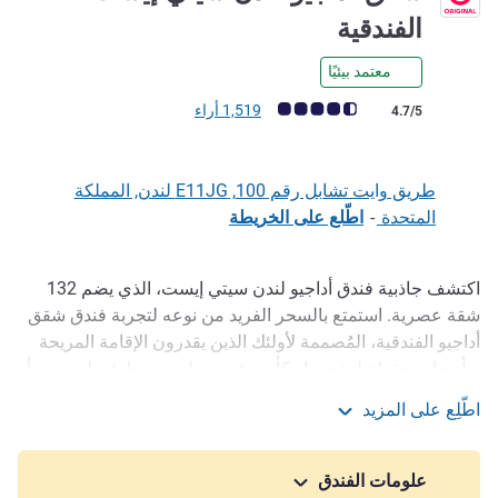
4 نجوم
الفندقية
معتمد بيئيًا
ملاحظة أراء العملاء (رأي ALL)
1,519 أراء
4.7/5
طريق وايت تشابل رقم 100, E11JG لندن, المملكة
المتحدة
-
اطّلع على الخريطة
اكتشف جاذبية فندق أداجيو لندن سيتي إيست، الذي يضم 132
الوصف
شقة عصرية. استمتع بالسحر الفريد من نوعه لتجربة فندق ‏‫شقق
أداجيو الفندقية، المُصممة لأولئك الذين يقدرون الإقامة المريحة
وبأسعار معقولة ليشعروا وكأنهم في منزلهم وسط فن لندن. تبدأ
مغامرة فندق أداجيو الخاصة بك لحظة خروجك، مع إمكانية
اطّلِع على المزيد
الوصول المباشر إلى بعض أفضل الأماكن السياحية في لندن، مثل
شقق أداجيو لندن سيتي إيست الفندقية
بريك لين وسوق سبيتالفيلدز.
علومات الفندق
يقع فندق شقق أداجيو لندن سيتي إيست في وايت تشابل ويضم