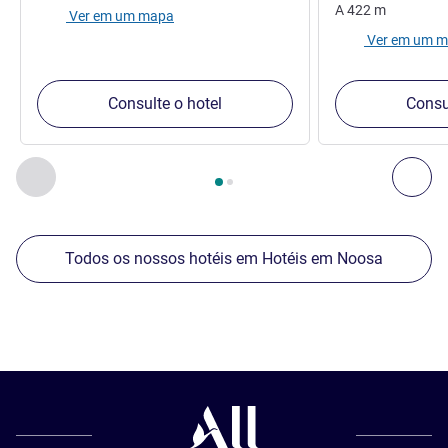
A
422
m
Ver em um mapa
Ver em um 
Consulte o hotel
Consu
Página
1
de
2
, Nossos outros estabelecimentos nas proximid
Anterior - Nossos outros estabelecimentos nas proximid
Pró
Todos os nossos hotéis em Hotéis em Noosa