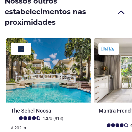
Nossos outros
estabelecimentos nas
proximidades
4 estrelas
The Sebel Noosa
Mantra Frenc
Classificação clientes Avis (Classificação ALL)
comentários
4.3/5
(913
)
Classificação clie
4
A
202
m