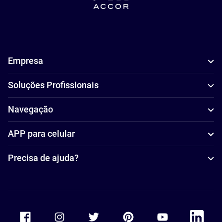
Empresa
Soluções Profissionais
Navegação
APP para celular
Precisa de ajuda?
Accor Facebook
Accor Instagram
Accor Twitter
Accor Pinterest
Accor Youtube
Accor Li