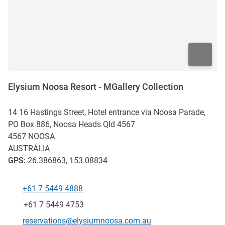
Elysium Noosa Resort - MGallery Collection
14 16 Hastings Street, Hotel entrance via Noosa Parade,
PO Box 886, Noosa Heads Qld 4567
4567
NOOSA
AUSTRÁLIA
GPS
:
-26.386863, 153.08834
+61 7 5449 4888
Telefone
Fax
+61 7 5449 4753
E-mail de contato
reservations@elysiumnoosa.com.au