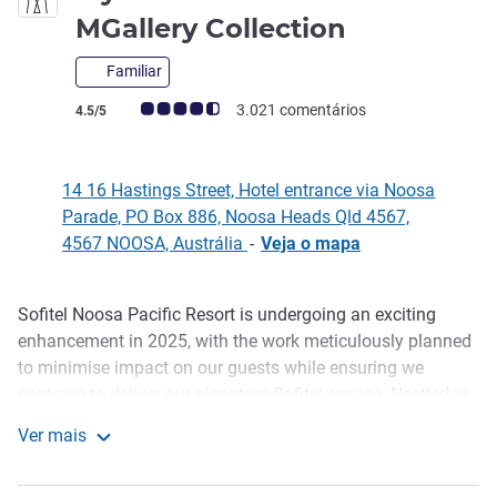
5 estrelas
MGallery Collection
Familiar
Classificação clientes Avis (Classificação ALL)
3.021 comentários
4.5/5
14 16 Hastings Street, Hotel entrance via Noosa
Parade, PO Box 886, Noosa Heads Qld 4567,
4567 NOOSA, Austrália
-
Veja o mapa
Sofitel Noosa Pacific Resort is undergoing an exciting
Descrição
enhancement in 2025, with the work meticulously planned
to minimise impact on our guests while ensuring we
continue to deliver our signature Sofitel service. Nestled in
the heart of Noosa, just steps from Hastings Street and
Ver mais
Noosa Main Beach, the resort blends relaxed coastal
Elysium Noosa Resort - MGallery Collection
elegance with world-class hospitality. Whether indulging in