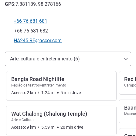
GPS
:
7.881189, 98.278166
+66 76 681 681
Telefone
Fax
+66 76 681 682
E-mail de contato
HA245-RE@accor.com
Acesso e transporte
Arte, cultura e entretenimento (6)
Bangla Road Nightlife
Red 
Região de teatros/entretenimento
Campo 
Acesso:
2
km
/
1.24
mi
5
min
drive
Baan
Wat Chalong (Chalong Temple)
Museu
Arte e Cultura
Acesso:
9
km
/
5.59
mi
20
min
drive