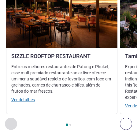
SIZZLE ROOFTOP RESTAURANT
Tamb
Entre os melhores restaurantes de Patong e Phuket,
Experi
esse multipremiado restaurante ao ar livre oferece
restau
um menu saudável repleto de favoritos, com foco em
Indian
grelhados, carnes de churrasco e bifes, além de
this '
frutos do mar frescos.
Restau
experi
Ver detalhes
Ver de
Página
1
de
2
, Restaurante 1 : SIZZLE ROOFTOP RESTAURANT 
Anterior - Restaurante
Pró