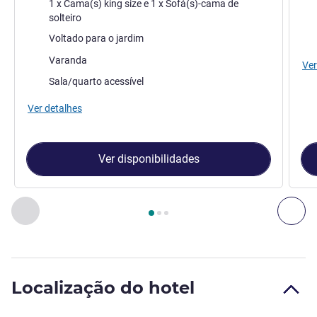
Roupa de cama
Rou
1 x Cama(s) king size e 1 x Sofá(s)-cama de
solteiro
Vistas:
Vist
Voltado para o jardim
Os extras do alojamento:
Varanda
Ver
Sala/quarto acessível
Ver detalhes
Ver disponibilidades
Página
1
de
3
, Quarto 1 : Quarto de luxo, vista para o jardim
Anterior - Quarto
Pró
Localização do hotel