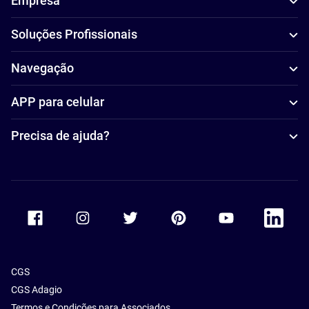
Empresa
Soluções Profissionais
Navegação
APP para celular
Precisa de ajuda?
Accor Facebook
Accor Instagram
Accor Twitter
Accor Pinterest
Accor Youtube
Accor Li
CGS
CGS Adagio
Termos e Condições para Associados