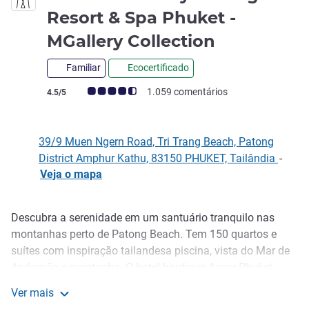
Resort & Spa Phuket -
5 estrelas
MGallery Collection
Familiar
Ecocertificado
Classificação clientes Avis (Classificação ALL)
1.059 comentários
4.5/5
39/9 Muen Ngern Road, Tri Trang Beach, Patong
District Amphur Kathu, 83150 PHUKET, Tailândia
-
Veja o mapa
Descubra a serenidade em um santuário tranquilo nas
Descrição
montanhas perto de Patong Beach. Tem 150 quartos e
suítes com inspiração tailandesa piscina, vista do Mar de
Andamão e montanha. O hotel boutique Accor Phuket
Patong tem spa rejuvenescedor com aulas de bem-estar
Ver mais
grátis, opções de refeições, 2 rest e bar no rooftop e 3
Avista Hideaway Patong Resort & Spa Phuket - MGallery 