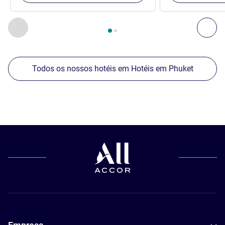
Página
1
de
2
, Nossos outros estabelecimentos nas proximid
Anterior - Nossos outros estabelecimentos nas proximid
Pró
Todos os nossos hotéis em Hotéis em Phuket