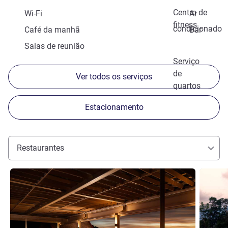
Centro de
Wi-Fi
Ar
fitness
condicionado
Café da manhã
Bar
Salas de reunião
Serviço
de
Ver todos os serviços
quartos
Estacionamento
Restaurantes
Ver detalhes
Ver deta