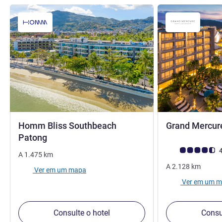
Homm Bliss Southbeach
Grand Mercur
4 estrelas
Patong
Classificação clie
4
A
1.475
km
A
2.128
km
Ver em um mapa
Ver em um 
Consulte o hotel
Consu