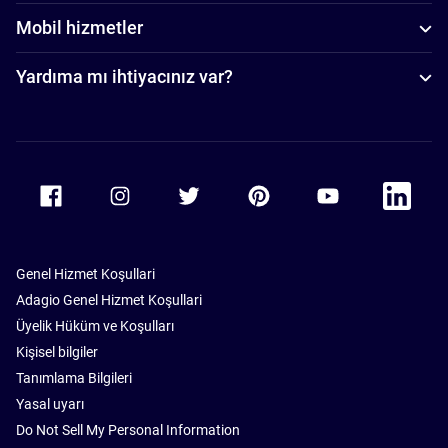
Mobil hizmetler
Yardıma mı ihtiyacınız var?
Accor Facebook
Accor Instagram
Accor Twitter
Accor Pinterest
Accor Youtube
Accor Li
Genel Hizmet Koşullari
Adagio Genel Hizmet Koşullari
Üyelik Hüküm ve Koşulları
Kişisel bilgiler
Tanımlama Bilgileri
Yasal uyarı
Do Not Sell My Personal Information