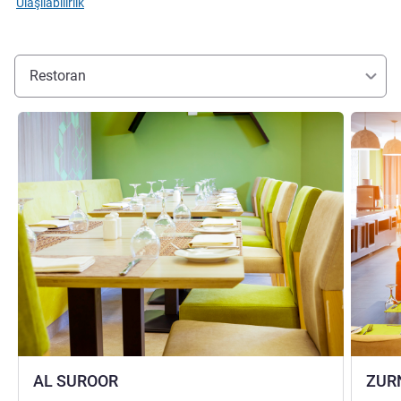
Ulaşılabilirlik
Restoran
Ayrıntıları göster
Ayrıntılar
AL SUROOR
ZUR