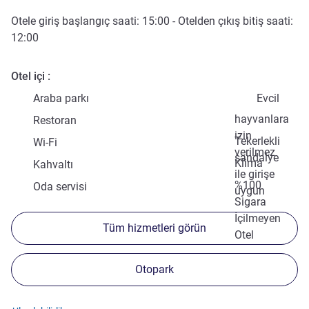
Otele giriş başlangıç saati:
15:00
- Otelden çıkış bitiş saati:
12:00
Otel içi
Araba parkı
Evcil
hayvanlara
Restoran
izin
Tekerlekli
Wi-Fi
verilmez
sandalye
Klima
Kahvaltı
ile girişe
%100
Oda servisi
uygun
Sigara
İçilmeyen
Tüm hizmetleri görün
Otel
Otopark