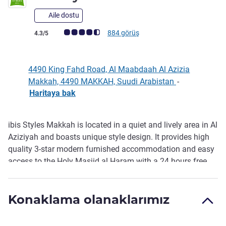
Aile dostu
Avis müşterileri puanı (ALL Puanlama)
884 görüş
4.3/5
4490 King Fahd Road, Al Maabdaah Al Azizia
Makkah, 4490 MAKKAH, Suudi Arabistan
-
Haritaya bak
ibis Styles Makkah is located in a quiet and lively area in Al
Açıklama
Aziziyah and boasts unique style design. It provides high
quality 3-star modern furnished accommodation and easy
access to the Holy Masjid al Haram with a 24 hours free
shuttle. The hotel provides leisure and business travellers
with an all-inclusive hotel experience with its 286 rooms. It
Konaklama olanaklarımız
offers a rich range of facilities (buffet breakfast, Free WIFI,
Coffee Shop) and the friendly courteous well-trained team
members focus on guests' needs.