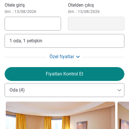
Bu otelde rezervasyon yaptırın
Otele giriş
Otelden çıkış
örn. : 13/08/2026
örn. : 13/08/2026
1 oda, 1 yetişkin
Özel fiyatlar
Fiyatları Kontrol Et
Oda (4)
Ayrıntıları göster
Ayrıntı