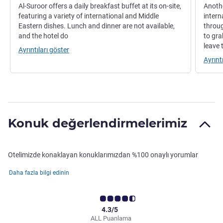
Al-Suroor offers a daily breakfast buffet at its on-site,
Anothe
featuring a variety of international and Middle
intern
Eastern dishes. Lunch and dinner are not available,
throug
and the hotel do
to gra
leave 
Ayrıntıları göster
Ayrınt
Konuk değerlendirmelerimiz
Otelimizde konaklayan konuklarımızdan %100 onaylı yorumlar
Daha fazla bilgi edinin
4.3/5
ALL Puanlama