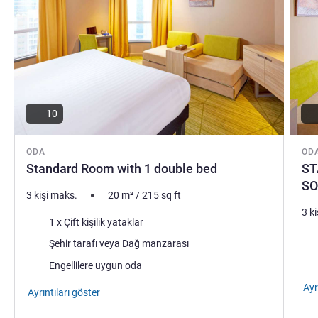
10
ODA
OD
Standard Room with 1 double bed
ST
SO
3 kişi maks.
20
m²
/
215
sq ft
3 k
Şilte
1 x Çift kişilik yataklar
Şilt
Manzara:
Şehir tarafı veya Dağ manzarası
Man
Engellilere uygun oda
Ayr
Ayrıntıları göster