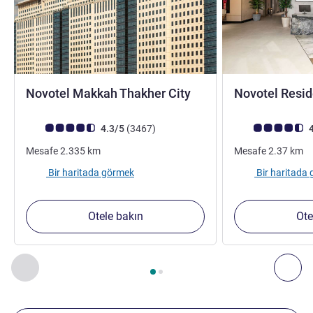
4 yıldız
Novotel Makkah Thakher City
Novotel Resi
Avis müşterileri puanı (ALL Puanlama)
görüş
Avis müşterileri 
4.3/5
(3467
)
4
Mesafe
2.335
km
Mesafe
2.37
km
Bir haritada görmek
Bir haritada
Otele bakın
Ote
Sayfa
1
/
2
, Yakınlardaki diğer tesislerimiz 1 :, Yakınlardaki diğ
Önceki - Yakınlardaki diğer tesislerimiz
Sonr