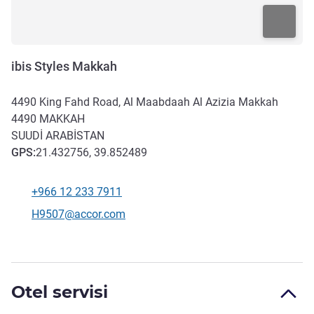
ibis Styles Makkah
4490 King Fahd Road, Al Maabdaah Al Azizia Makkah
4490
MAKKAH
SUUDI ARABISTAN
GPS
:
21.432756, 39.852489
+966 12 233 7911
Telefon
İletişim için e-posta
H9507@accor.com
Otel servisi